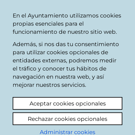
Mairie
Partager
Con
Français
En el Ayuntamiento utilizamos cookies
de
propias esenciales para el
Vitoria-
funcionamiento de nuestro sitio web.
Gasteiz
Además, si nos das tu consentimiento
para utilizar cookies opcionales de
Boîte du Citoyen
entidades externas, podremos medir
el tráfico y conocer tus hábitos de
navegación en nuestra web, y así
Identification
mejorar nuestros servicios.
Sélectionnez le mode d'identification:
Aceptar cookies opcionales
Je dispose d'un certificat numérique ou
Rechazar cookies opcionales
une Carte Municipale Citoyenne (TMC).
Administrar cookies