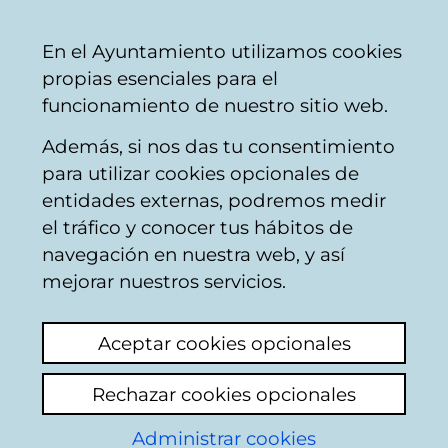
Mairie
Partager
Con
Français
En el Ayuntamiento utilizamos cookies
de
propias esenciales para el
Vitoria-
funcionamiento de nuestro sitio web.
Gasteiz
Además, si nos das tu consentimiento
para utilizar cookies opcionales de
Boîte du Citoyen
entidades externas, podremos medir
el tráfico y conocer tus hábitos de
navegación en nuestra web, y así
Identification
mejorar nuestros servicios.
Sélectionnez le mode d'identification:
Aceptar cookies opcionales
Je dispose d'un certificat numérique ou
Rechazar cookies opcionales
une Carte Municipale Citoyenne (TMC).
Administrar cookies