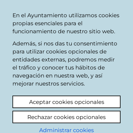
Mairie
Partager
Con
Français
En el Ayuntamiento utilizamos cookies
de
propias esenciales para el
Vitoria-
funcionamiento de nuestro sitio web.
Gasteiz
Además, si nos das tu consentimiento
para utilizar cookies opcionales de
Boîte du Citoyen
entidades externas, podremos medir
el tráfico y conocer tus hábitos de
navegación en nuestra web, y así
Identification
mejorar nuestros servicios.
Sélectionnez le mode d'identification:
Aceptar cookies opcionales
Je dispose d'un certificat numérique ou
Rechazar cookies opcionales
une Carte Municipale Citoyenne (TMC).
Administrar cookies