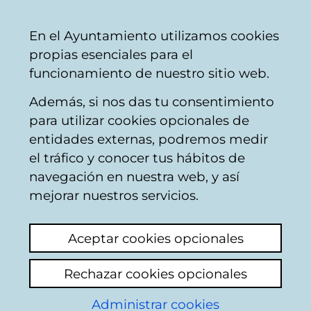
Mairie
Partager
Con
Français
En el Ayuntamiento utilizamos cookies
de
propias esenciales para el
Vitoria-
funcionamiento de nuestro sitio web.
Gasteiz
Además, si nos das tu consentimiento
para utilizar cookies opcionales de
Boîte du Citoyen
entidades externas, podremos medir
el tráfico y conocer tus hábitos de
navegación en nuestra web, y así
Identification
mejorar nuestros servicios.
Sélectionnez le mode d'identification:
Aceptar cookies opcionales
Je dispose d'un certificat numérique ou
Rechazar cookies opcionales
une Carte Municipale Citoyenne (TMC).
Administrar cookies