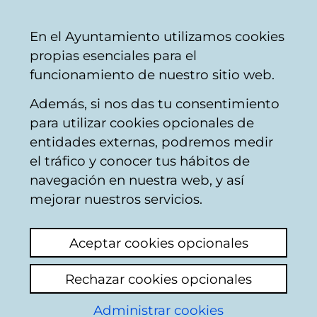
Mairie
Partager
Con
Français
En el Ayuntamiento utilizamos cookies
de
propias esenciales para el
Vitoria-
funcionamiento de nuestro sitio web.
Gasteiz
Además, si nos das tu consentimiento
para utilizar cookies opcionales de
Boîte du Citoyen
entidades externas, podremos medir
el tráfico y conocer tus hábitos de
navegación en nuestra web, y así
Identification
mejorar nuestros servicios.
Sélectionnez le mode d'identification:
Aceptar cookies opcionales
Je dispose d'un certificat numérique ou
Rechazar cookies opcionales
une Carte Municipale Citoyenne (TMC).
Administrar cookies