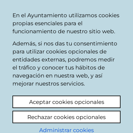
Mairie
Partager
Con
Français
En el Ayuntamiento utilizamos cookies
de
propias esenciales para el
Vitoria-
funcionamiento de nuestro sitio web.
Gasteiz
Además, si nos das tu consentimiento
para utilizar cookies opcionales de
Boîte du Citoyen
entidades externas, podremos medir
el tráfico y conocer tus hábitos de
navegación en nuestra web, y así
Identification
mejorar nuestros servicios.
Sélectionnez le mode d'identification:
Aceptar cookies opcionales
Je dispose d'un certificat numérique ou
Rechazar cookies opcionales
une Carte Municipale Citoyenne (TMC).
Administrar cookies