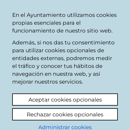
Mairie
Partager
Con
Français
En el Ayuntamiento utilizamos cookies
de
propias esenciales para el
Vitoria-
funcionamiento de nuestro sitio web.
Gasteiz
Además, si nos das tu consentimiento
para utilizar cookies opcionales de
Boîte du Citoyen
entidades externas, podremos medir
el tráfico y conocer tus hábitos de
navegación en nuestra web, y así
Identification
mejorar nuestros servicios.
Sélectionnez le mode d'identification:
Aceptar cookies opcionales
Je dispose d'un certificat numérique ou
Rechazar cookies opcionales
une Carte Municipale Citoyenne (TMC).
Administrar cookies