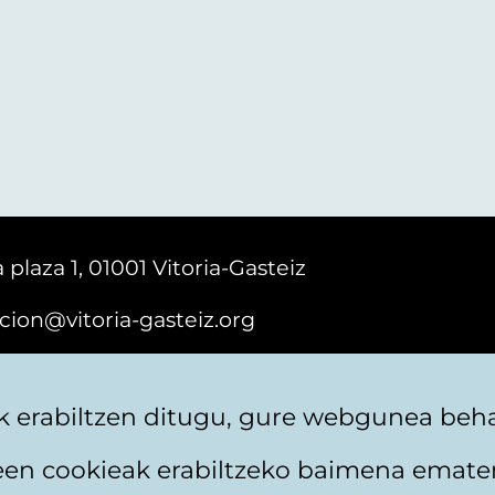
 plaza 1, 01001 Vitoria-Gasteiz
cion@vitoria-gasteiz.org
161616
 erabiltzen ditugu, gure webgunea behar
teen cookieak erabiltzeko baimena emate