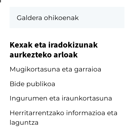
Galdera ohikoenak
Kexak eta iradokizunak
aurkezteko arloak
Mugikortasuna eta garraioa
Bide publikoa
Ingurumen eta iraunkortasuna
Herritarrentzako informazioa eta
laguntza