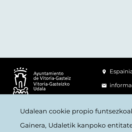
Espainia
informa
+34 945
© Vitoria-Gasteizko Udala
Udalean cookie propio funtsezkoak
Gainera, Udaletik kanpoko entita