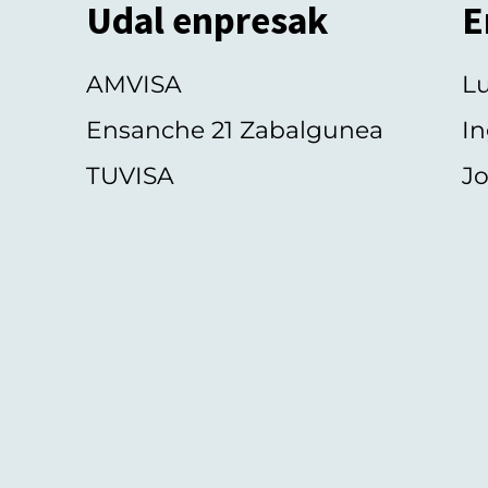
Udal enpresak
E
AMVISA
L
Ensanche 21 Zabalgunea
In
TUVISA
Jo