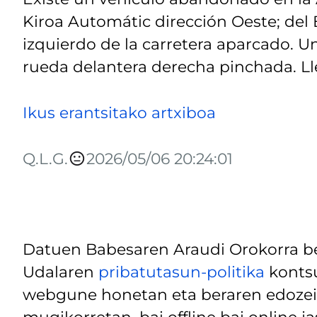
Kiroa Automátic dirección Oeste; del 
izquierdo de la carretera aparcado. 
rueda delantera derecha pinchada. L
Ikus erantsitako artxiboa
Q.L.G.
2026/05/06 20:24:01
Datuen Babesaren Araudi Orokorra be
Udalaren
pribatutasun-politika
kontsu
webgune honetan eta beraren edozein
mugikorretan, bai offline bai online j