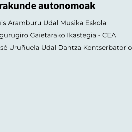
rakunde autonomoak
uis Aramburu Udal Musika Eskola
gurugiro Gaietarako Ikastegia - CEA
sé Uruñuela Udal Dantza Kontserbatori