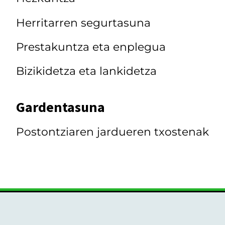
Herritarren segurtasuna
Prestakuntza eta enplegua
Bizikidetza eta lankidetza
Gardentasuna
Postontziaren jardueren txostenak