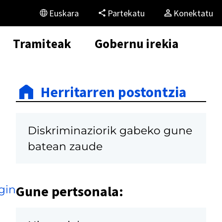
Euskara
Partekatu
Konektatu
Tramiteak
Gobernu irekia
Herritarren postontzia
Diskriminaziorik gabeko gune
batean zaude
Gune pertsonala:
gin