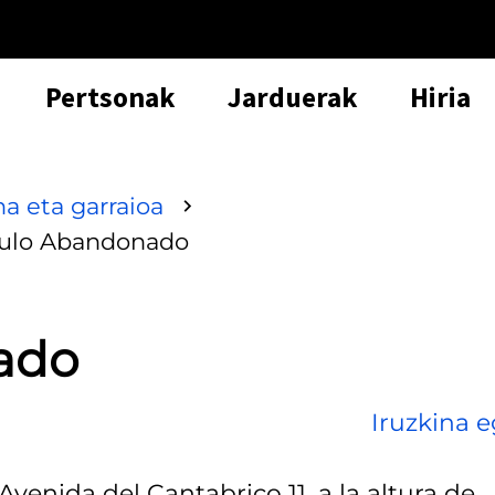
Pertsonak
Jarduerak
Hiria
a eta garraioa
ulo Abandonado
ado
Iruzkina e
venida del Cantabrico 11, a la altura de