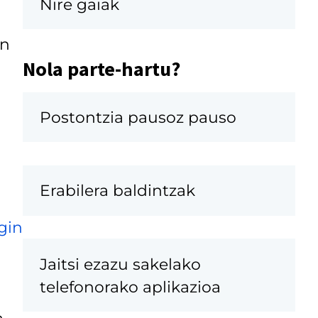
Nire gaiak
on
Nola parte-hartu?
Postontzia pausoz pauso
Erabilera baldintzak
gin
Jaitsi ezazu sakelako
telefonorako aplikazioa
a