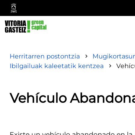
Vitoria-
Gasteizko
Udala
Herritarren postontzia
Mugikortasun
Ibilgailuak kaleetatik kentzea
Vehíc
Vehículo Abandon
Existe un vehículo abandonado en la A