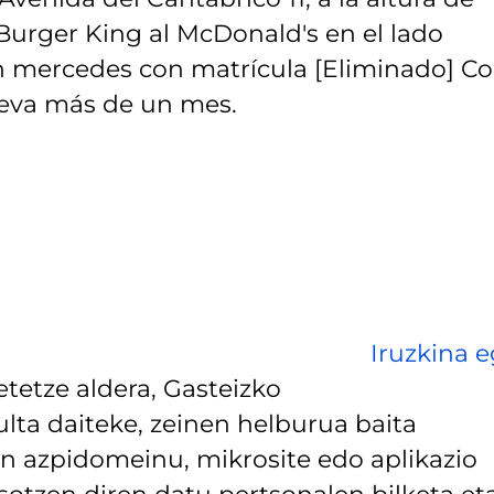
Burger King al McDonald's en el lado
Un mercedes con matrícula [Eliminado] C
leva más de un mes.
Iruzkina e
tetze aldera, Gasteizko
lta daiteke, zeinen helburua baita
 azpidomeinu, mikrosite edo aplikazio
asotzen diren datu pertsonalen bilketa et