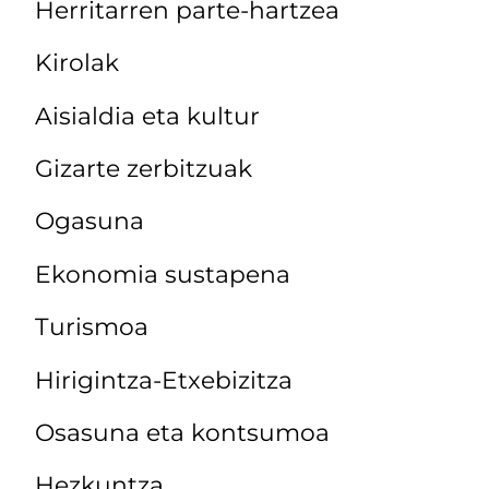
Herritarren parte-hartzea
Kirolak
Aisialdia eta kultur
Gizarte zerbitzuak
Ogasuna
Ekonomia sustapena
Turismoa
Hirigintza-Etxebizitza
Osasuna eta kontsumoa
Hezkuntza