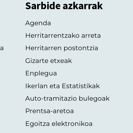
Sarbide azkarrak
Agenda
Herritarrentzako arreta
oa
Herritarren postontzia
Gizarte etxeak
Enplegua
Ikerlan eta Estatistikak
Auto-tramitazio bulegoak
Prentsa-aretoa
Egoitza elektronikoa