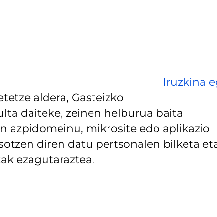
Iruzkina e
tetze aldera, Gasteizko
lta daiteke, zeinen helburua baita
 azpidomeinu, mikrosite edo aplikazio
asotzen diren datu pertsonalen bilketa et
ak ezagutaraztea.