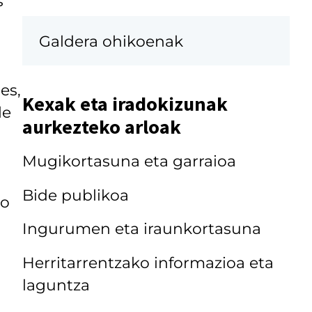
s
Galdera ohikoenak
es,
Kexak eta iradokizunak
le
aurkezteko arloak
Mugikortasuna eta garraioa
Bide publikoa
mo
Ingurumen eta iraunkortasuna
Herritarrentzako informazioa eta
laguntza