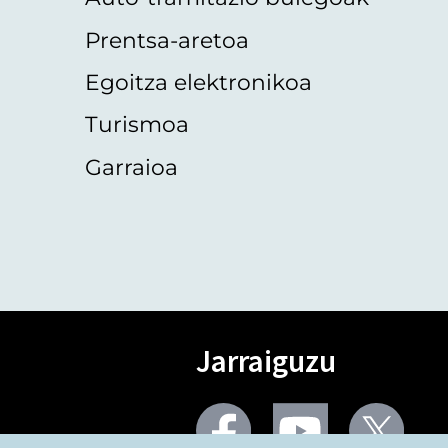
Prentsa-aretoa
Egoitza elektronikoa
Turismoa
Garraioa
Jarraiguzu
Facebook
Youtube
Twit