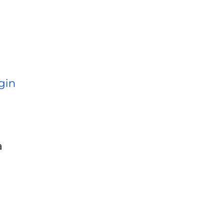
gin
a