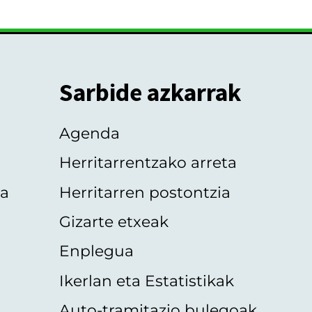
Sarbide azkarrak
Agenda
Herritarrentzako arreta
oa
Herritarren postontzia
Gizarte etxeak
Enplegua
Ikerlan eta Estatistikak
Auto-tramitazio bulegoak