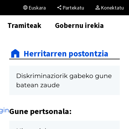
Euskara
Partekatu
Konektatu
Tramiteak
Gobernu irekia
Herritarren postontzia
Diskriminaziorik gabeko gune
batean zaude
Gune pertsonala:
gin