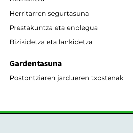
Herritarren segurtasuna
Prestakuntza eta enplegua
Bizikidetza eta lankidetza
Gardentasuna
Postontziaren jardueren txostenak