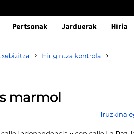
Pertsonak
Jarduerak
Hiria
txebizitza
Hirigintza kontrola
as marmol
Iruzkina e
 calle Independencia y con calle La Paz, l