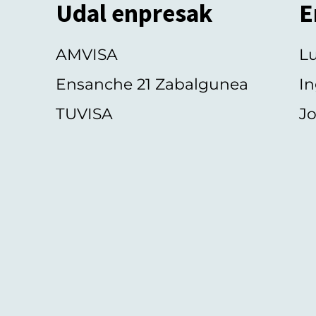
Udal enpresak
E
AMVISA
L
Ensanche 21 Zabalgunea
In
TUVISA
Jo