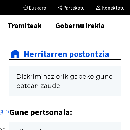
Euskara
Partekatu
Konektatu
Tramiteak
Gobernu irekia
Herritarren postontzia
Diskriminaziorik gabeko gune
batean zaude
Gune pertsonala:
gin
as