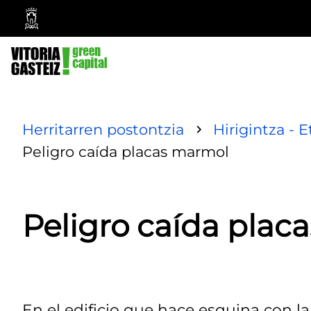
Vitoria-
Gasteizko
Udala
Herritarren postontzia
Hirigintza - E
Peligro caída placas marmol
Peligro caída plac
En el edificio que hace esquina con la