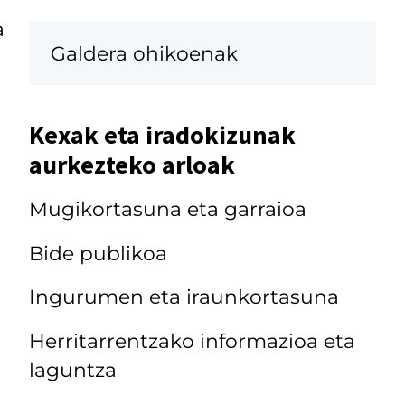
a
Galdera ohikoenak
Kexak eta iradokizunak
aurkezteko arloak
Mugikortasuna eta garraioa
Bide publikoa
Ingurumen eta iraunkortasuna
Herritarrentzako informazioa eta
laguntza