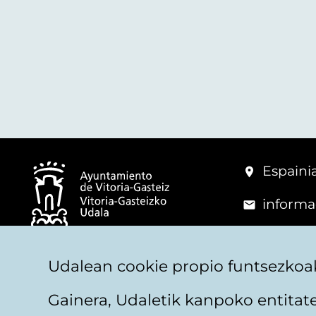
Espainia
informa
+34 945
© Vitoria-Gasteizko Udala
Udalean cookie propio funtsezkoak
Gainera, Udaletik kanpoko entita