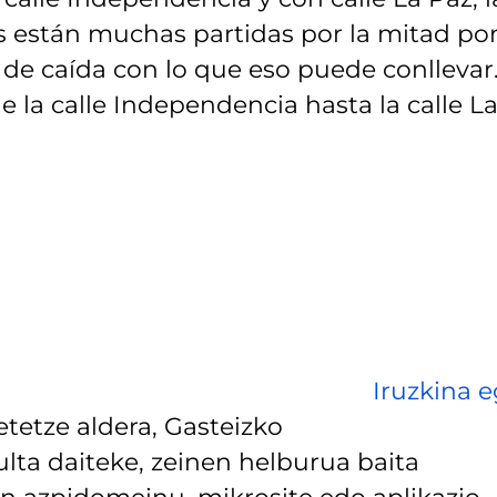
s están muchas partidas por la mitad por
 de caída con lo que eso puede conllevar
e la calle Independencia hasta la calle L
Iruzkina e
tetze aldera, Gasteizko
lta daiteke, zeinen helburua baita
 azpidomeinu, mikrosite edo aplikazio