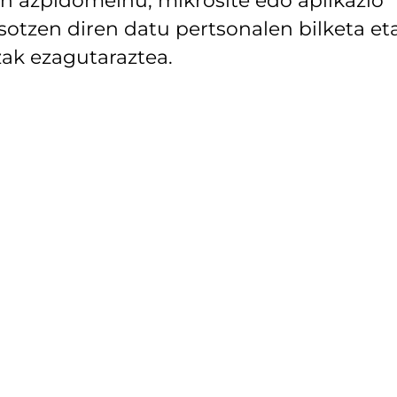
asotzen diren datu pertsonalen bilketa et
ak ezagutaraztea.