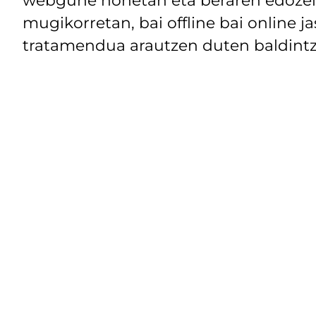
mugikorretan, bai offline bai online j
tratamendua arautzen duten baldintz