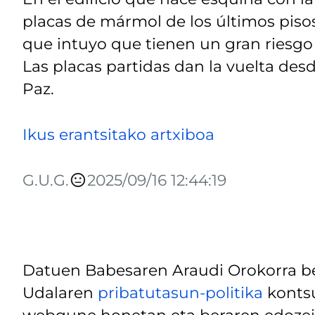
placas de mármol de los últimos piso
que intuyo que tienen un gran riesgo
Las placas partidas dan la vuelta desd
Paz.
Ikus erantsitako artxiboa
G.U.G.
2025/09/16 12:44:19
Datuen Babesaren Araudi Orokorra be
Udalaren
pribatutasun-politika
kontsu
webgune honetan eta beraren edozein