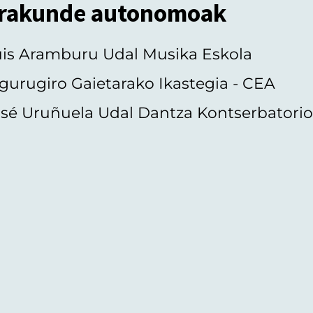
rakunde autonomoak
uis Aramburu Udal Musika Eskola
gurugiro Gaietarako Ikastegia - CEA
sé Uruñuela Udal Dantza Kontserbatori