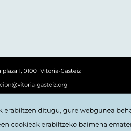
 plaza 1, 01001 Vitoria-Gasteiz
cion@vitoria-gasteiz.org
161616
 erabiltzen ditugu, gure webgunea behar
teen cookieak erabiltzeko baimena emate