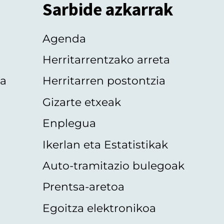
Sarbide azkarrak
Agenda
Herritarrentzako arreta
oa
Herritarren postontzia
Gizarte etxeak
Enplegua
Ikerlan eta Estatistikak
Auto-tramitazio bulegoak
Prentsa-aretoa
Egoitza elektronikoa