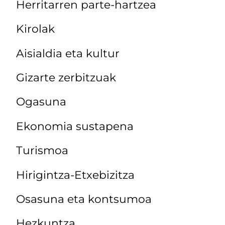
Herritarren parte-hartzea
Kirolak
Aisialdia eta kultur
Gizarte zerbitzuak
Ogasuna
Ekonomia sustapena
Turismoa
Hirigintza-Etxebizitza
Osasuna eta kontsumoa
Hezkuntza