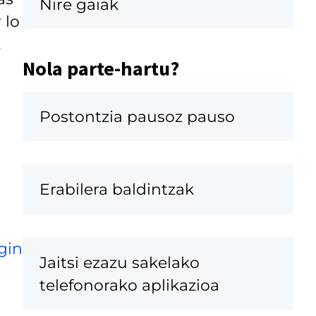
Nire gaiak
 lo
.
Nola parte-hartu?
a
Postontzia pausoz pauso
Erabilera baldintzak
gin
Jaitsi ezazu sakelako
telefonorako aplikazioa