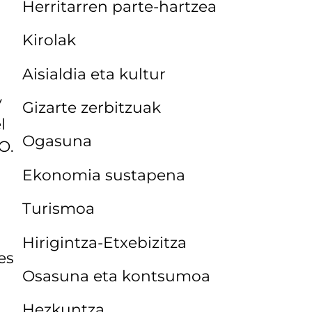
Herritarren parte-hartzea
Kirolak
Aisialdia eta kultur
y
Gizarte zerbitzuak
l
Ogasuna
O.
Ekonomia sustapena
Turismoa
Hirigintza-Etxebizitza
es
Osasuna eta kontsumoa
Hezkuntza