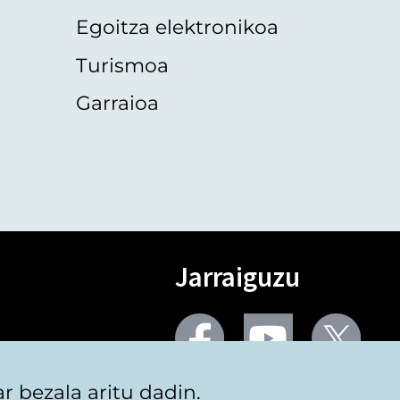
Egoitza elektronikoa
Turismoa
Garraioa
Jarraiguzu
Facebook
Youtube
Twit
 bezala aritu dadin.
Sare gehiago