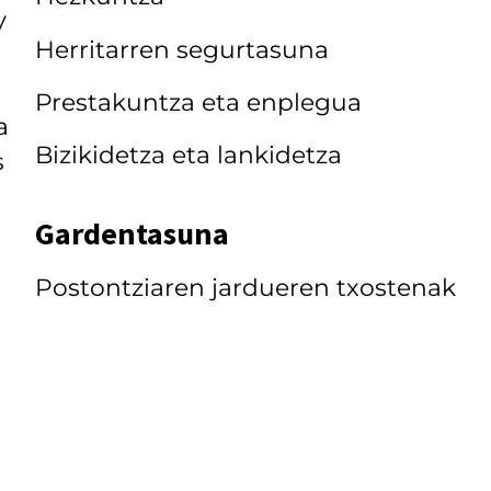
y
Herritarren segurtasuna
Prestakuntza eta enplegua
a
Bizikidetza eta lankidetza
s
a
Gardentasuna
Postontziaren jardueren txostenak