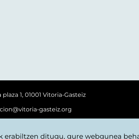
 plaza 1, 01001 Vitoria-Gasteiz
cion@vitoria-gasteiz.org
161616
 erabiltzen ditugu, gure webgunea behar