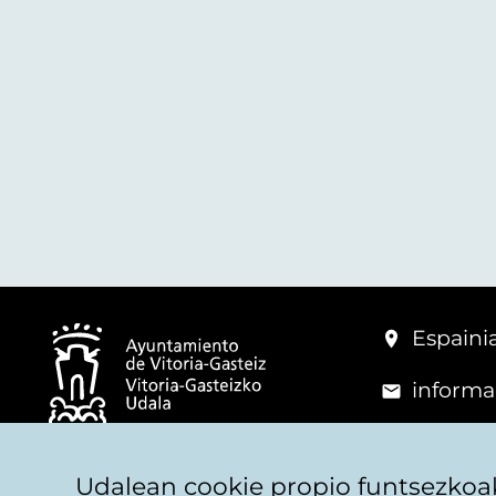
Espainia
informa
+34 945
© Vitoria-Gasteizko Udala
Udalean cookie propio funtsezkoak