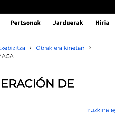
Pertsonak
Jarduerak
Hiria
txebizitza
Obrak eraikinetan
MAGA
ERACIÓN DE
Iruzkina e