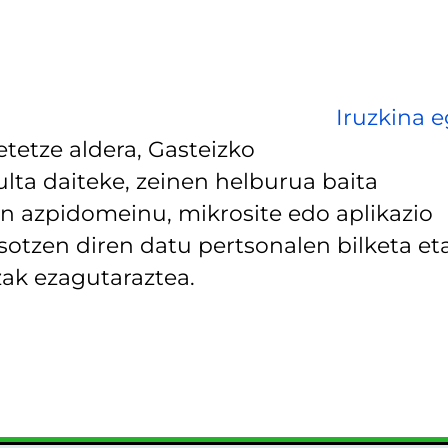
Iruzkina e
tetze aldera, Gasteizko
lta daiteke, zeinen helburua baita
 azpidomeinu, mikrosite edo aplikazio
asotzen diren datu pertsonalen bilketa et
ak ezagutaraztea.