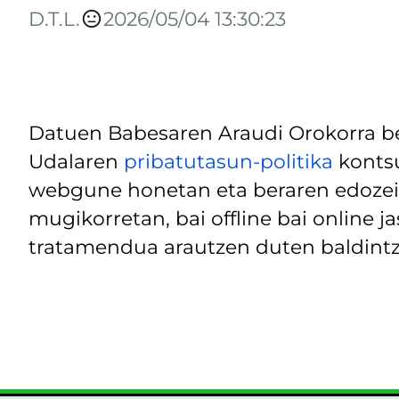
D.T.L.
2026/05/04 13:30:23
Datuen Babesaren Araudi Orokorra be
Udalaren
pribatutasun-politika
kontsu
webgune honetan eta beraren edozein
mugikorretan, bai offline bai online j
tratamendua arautzen duten baldintz