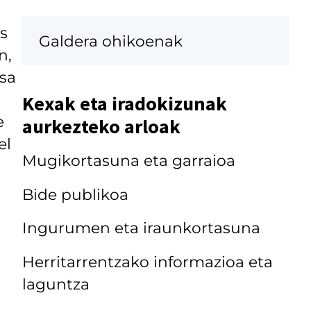
s
Galdera ohikoenak
n,
esa
Kexak eta iradokizunak
e
aurkezteko arloak
el
Mugikortasuna eta garraioa
Bide publikoa
Ingurumen eta iraunkortasuna
Herritarrentzako informazioa eta
laguntza