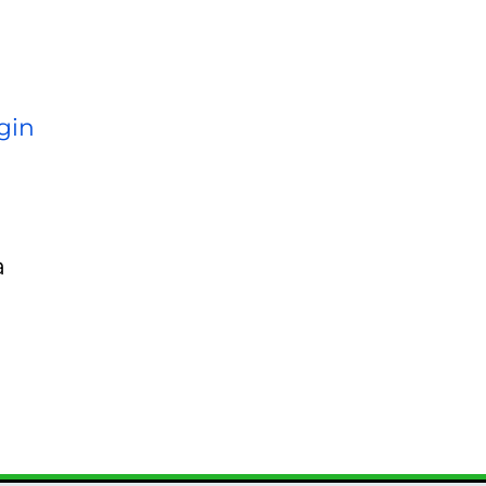
gin
a