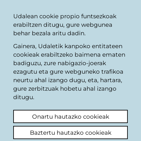
Vitoria-
Partekatu
Kon
Euskara
Udalean cookie propio funtsezkoak
Gasteizko
erabiltzen ditugu, gure webgunea
Udala
behar bezala aritu dadin.
Gainera, Udaletik kanpoko entitateen
Zergak, tasak eta prezio publikoak
cookieak erabiltzeko baimena ematen
badiguzu, zure nabigazio-joerak
ezagutu eta gure webguneko trafikoa
Impuesto de basuras
neurtu ahal izango dugu, eta, hartara,
gure zerbitzuak hobetu ahal izango
Azken iruzkina ikusi
(Noiz egina: 2026/04/27
ditugu.
11:53:18)
Onartu hautazko cookieak
Iruzkina egin
Hola quiero saber si después de tener mi
Baztertu hautazko cookieak
tarjeta para reciclaje orgánico, puedo darme