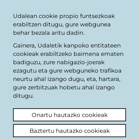
Vitoria-
Partekatu
Kon
Euskara
Udalean cookie propio funtsezkoak
Gasteizko
erabiltzen ditugu, gure webgunea
Udala
behar bezala aritu dadin.
Gainera, Udaletik kanpoko entitateen
Zergak, tasak eta prezio publikoak
cookieak erabiltzeko baimena ematen
badiguzu, zure nabigazio-joerak
ezagutu eta gure webguneko trafikoa
Cobro sin notificación
neurtu ahal izango dugu, eta, hartara,
previa
gure zerbitzuak hobetu ahal izango
ditugu.
Azken iruzkina ikusi
(Noiz egina: 2025/10/16
07:44:34)
Onartu hautazko cookieak
Iruzkina egin
Baztertu hautazko cookieak
Estimados/as señores/as: