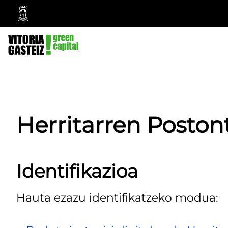
Vitoria-
Gasteizko
Udala
Herritarren Poston
Identifikazioa
Hauta ezazu identifikatzeko modua: