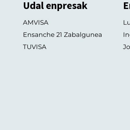
Udal enpresak
E
AMVISA
L
Ensanche 21 Zabalgunea
In
TUVISA
Jo