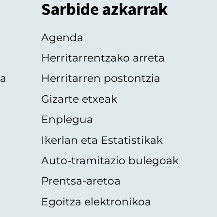
Sarbide azkarrak
Agenda
Herritarrentzako arreta
oa
Herritarren postontzia
Gizarte etxeak
Enplegua
Ikerlan eta Estatistikak
Auto-tramitazio bulegoak
Prentsa-aretoa
Egoitza elektronikoa