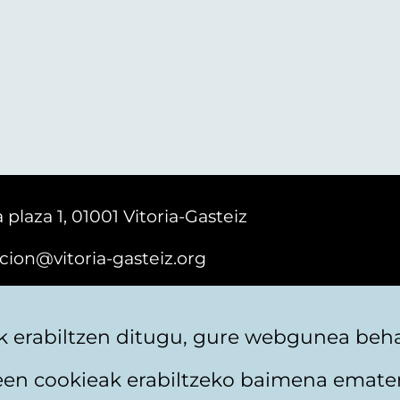
 plaza 1, 01001 Vitoria-Gasteiz
cion@vitoria-gasteiz.org
161616
 erabiltzen ditugu, gure webgunea behar
teen cookieak erabiltzeko baimena emate