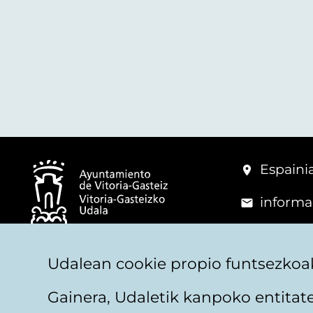
Espainia
informa
+34 945
© Vitoria-Gasteizko Udala
Udalean cookie propio funtsezkoak
Gainera, Udaletik kanpoko entita