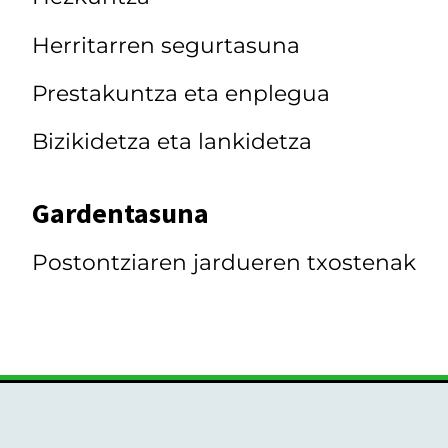
Herritarren segurtasuna
Prestakuntza eta enplegua
Bizikidetza eta lankidetza
Gardentasuna
Postontziaren jardueren txostenak