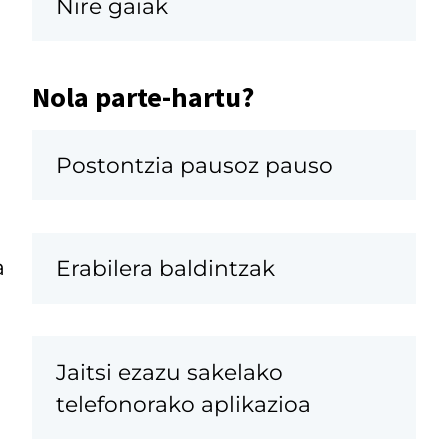
Nire gaiak
Nola parte-hartu?
Postontzia pausoz pauso
a
Erabilera baldintzak
Jaitsi ezazu sakelako
telefonorako aplikazioa