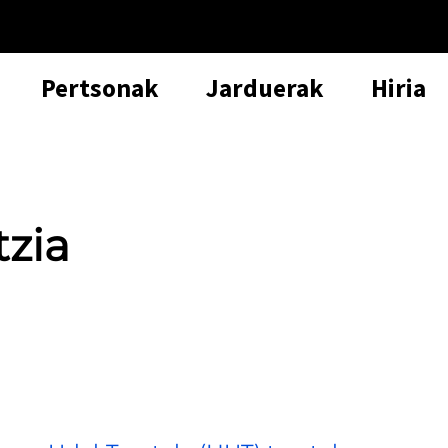
Pertsonak
Jarduerak
Hiria
tzia