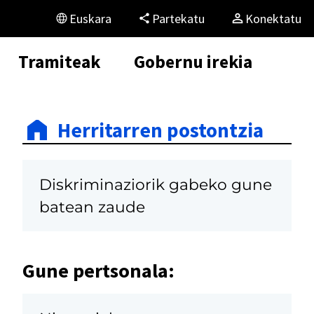
Euskara
Partekatu
Konektatu
Tramiteak
Gobernu irekia
Herritarren postontzia
Diskriminaziorik gabeko gune
batean zaude
Gune pertsonala: