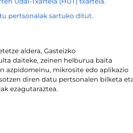
rren Udal-Txartela (HUT) txartela.
datu pertsonalak sartuko ditut.
tetze aldera, Gasteizko
lta daiteke, zeinen helburua baita
 azpidomeinu, mikrosite edo aplikazio
asotzen diren datu pertsonalen bilketa et
ak ezagutaraztea.