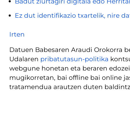
Badut ziurtagiri digitala edo Herrita
Ez dut identifikazio txartelik, nire 
Irten
Datuen Babesaren Araudi Orokorra be
Udalaren
pribatutasun-politika
kontsu
webgune honetan eta beraren edozein
mugikorretan, bai offline bai online j
tratamendua arautzen duten baldintz