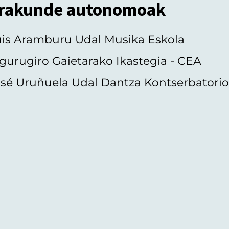
rakunde autonomoak
uis Aramburu Udal Musika Eskola
gurugiro Gaietarako Ikastegia - CEA
sé Uruñuela Udal Dantza Kontserbatori