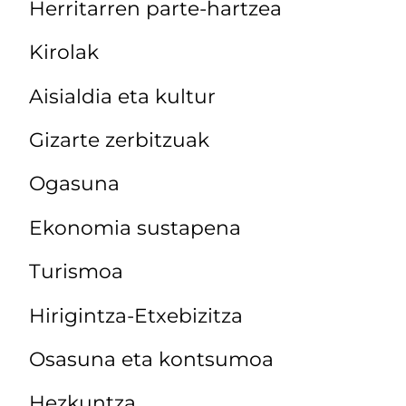
Herritarren parte-hartzea
Kirolak
Aisialdia eta kultur
Gizarte zerbitzuak
Ogasuna
Ekonomia sustapena
Turismoa
Hirigintza-Etxebizitza
Osasuna eta kontsumoa
Hezkuntza