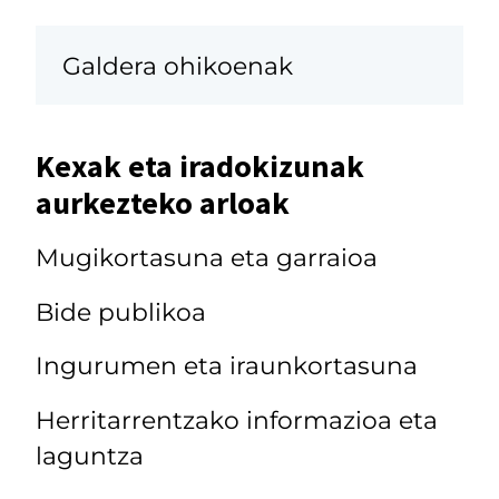
Galdera ohikoenak
Kexak eta iradokizunak
aurkezteko arloak
Mugikortasuna eta garraioa
Bide publikoa
Ingurumen eta iraunkortasuna
Herritarrentzako informazioa eta
laguntza