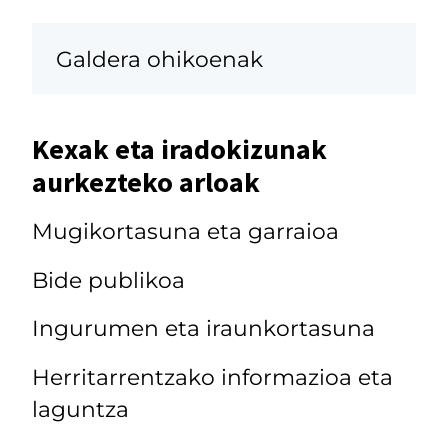
Galdera ohikoenak
Kexak eta iradokizunak
aurkezteko arloak
Mugikortasuna eta garraioa
Bide publikoa
Ingurumen eta iraunkortasuna
Herritarrentzako informazioa eta
laguntza