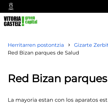
Vitoria-
Gasteizko
Udala
Herritarren postontzia
Gizarte Zerbi
Red Bizan parques de Salud
Red Bizan parques
La mayoria estan con los aparatos e