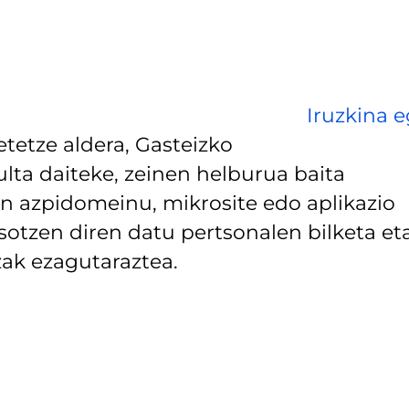
Iruzkina e
tetze aldera, Gasteizko
lta daiteke, zeinen helburua baita
 azpidomeinu, mikrosite edo aplikazio
asotzen diren datu pertsonalen bilketa et
ak ezagutaraztea.