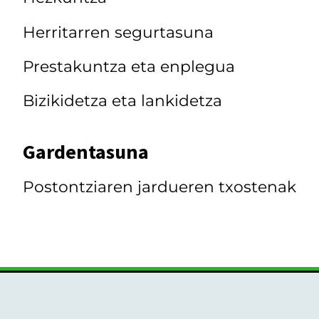
Herritarren segurtasuna
Prestakuntza eta enplegua
Bizikidetza eta lankidetza
Gardentasuna
Postontziaren jardueren txostenak