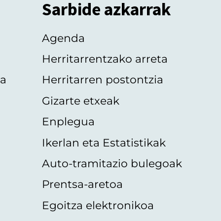
Sarbide azkarrak
Agenda
Herritarrentzako arreta
oa
Herritarren postontzia
Gizarte etxeak
Enplegua
Ikerlan eta Estatistikak
Auto-tramitazio bulegoak
Prentsa-aretoa
Egoitza elektronikoa