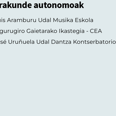
rakunde autonomoak
uis Aramburu Udal Musika Eskola
gurugiro Gaietarako Ikastegia - CEA
sé Uruñuela Udal Dantza Kontserbatori