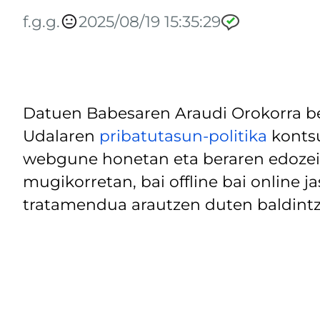
f.g.g.
2025/08/19 15:35:29
Datuen Babesaren Araudi Orokorra be
Udalaren
pribatutasun-politika
kontsu
webgune honetan eta beraren edozein
mugikorretan, bai offline bai online j
tratamendua arautzen duten baldintz