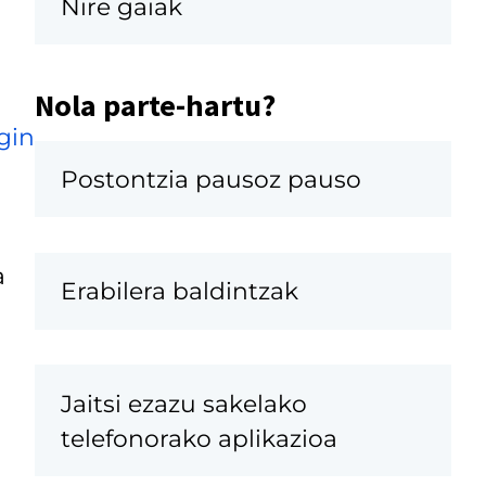
Nire gaiak
Nola parte-hartu?
gin
Postontzia pausoz pauso
a
Erabilera baldintzak
Jaitsi ezazu sakelako
telefonorako aplikazioa