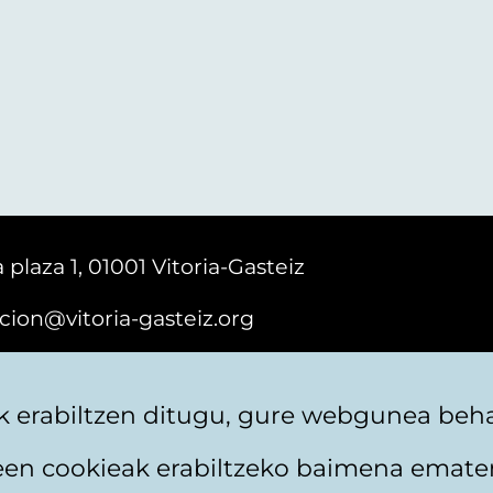
 plaza 1, 01001 Vitoria-Gasteiz
cion@vitoria-gasteiz.org
161616
 erabiltzen ditugu, gure webgunea behar
teen cookieak erabiltzeko baimena emate