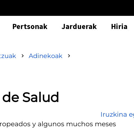
Pertsonak
Jarduerak
Hiria
tzuak
Adinekoak
 de Salud
Iruzkina e
stropeados y algunos muchos meses