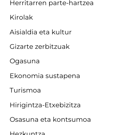
Herritarren parte-hartzea
Kirolak
Aisialdia eta kultur
Gizarte zerbitzuak
Ogasuna
Ekonomia sustapena
Turismoa
Hirigintza-Etxebizitza
Osasuna eta kontsumoa
Hezkuntza