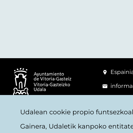
Espainia
informa
+34 945
© Vitoria-Gasteizko Udala
Udalean cookie propio funtsezkoak
Gainera, Udaletik kanpoko entita