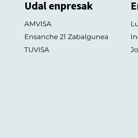
Udal enpresak
E
AMVISA
L
Ensanche 21 Zabalgunea
In
TUVISA
Jo