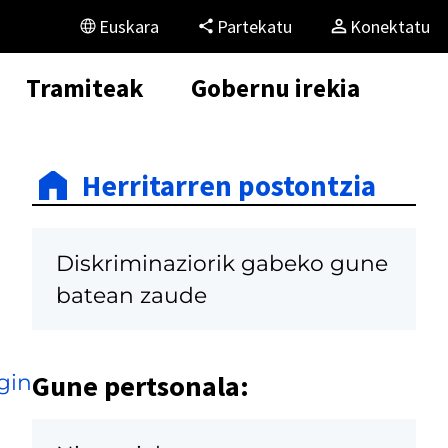
Euskara
Partekatu
Konektatu
Tramiteak
Gobernu irekia
Herritarren postontzia
Diskriminaziorik gabeko gune
batean zaude
Gune pertsonala:
gin