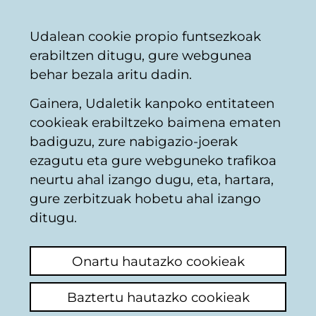
Vitoria-
Partekatu
Kon
Euskara
Udalean cookie propio funtsezkoak
Gasteizko
erabiltzen ditugu, gure webgunea
Udala
behar bezala aritu dadin.
Gainera, Udaletik kanpoko entitateen
Ingurumena (bestelakoak)
cookieak erabiltzeko baimena ematen
badiguzu, zure nabigazio-joerak
ezagutu eta gure webguneko trafikoa
Balsa de captación de
neurtu ahal izango dugu, eta, hartara,
aguas en el camino a
gure zerbitzuak hobetu ahal izango
ditugu.
Lasarte
Onartu hautazko cookieak
Azken iruzkina ikusi
(Noiz egina: 2026/04/13
09:24:24)
Baztertu hautazko cookieak