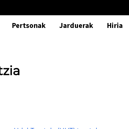
Pertsonak
Jarduerak
Hiria
tzia