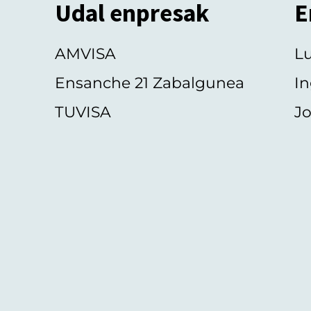
Udal enpresak
E
AMVISA
L
Ensanche 21 Zabalgunea
In
TUVISA
Jo