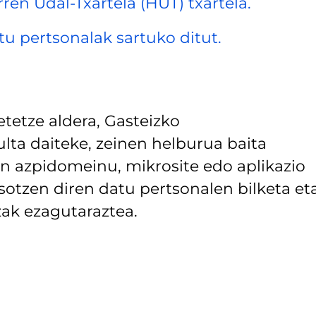
rren Udal-Txartela (HUT) txartela.
datu pertsonalak sartuko ditut.
tetze aldera, Gasteizko
lta daiteke, zeinen helburua baita
 azpidomeinu, mikrosite edo aplikazio
asotzen diren datu pertsonalen bilketa et
ak ezagutaraztea.