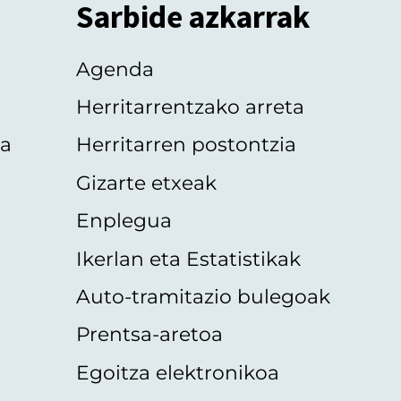
Sarbide azkarrak
Agenda
Herritarrentzako arreta
oa
Herritarren postontzia
Gizarte etxeak
Enplegua
Ikerlan eta Estatistikak
Auto-tramitazio bulegoak
Prentsa-aretoa
Egoitza elektronikoa