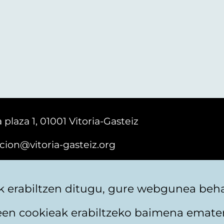
 plaza 1, 01001 Vitoria-Gasteiz
cion@vitoria-gasteiz.org
161616
 erabiltzen ditugu, gure webgunea behar
teen cookieak erabiltzeko baimena emate