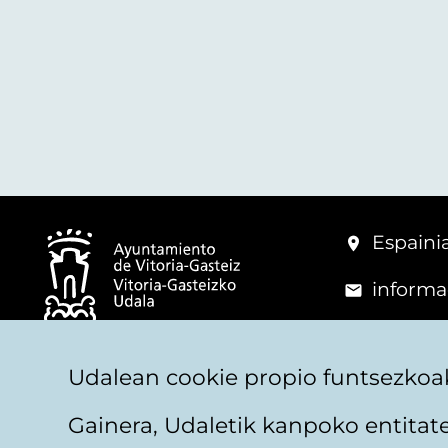
Espainia
informa
+34 945
© Vitoria-Gasteizko Udala
Udalean cookie propio funtsezkoak
Gainera, Udaletik kanpoko entita