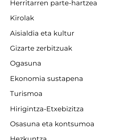
Herritarren parte-hartzea
Kirolak
Aisialdia eta kultur
Gizarte zerbitzuak
Ogasuna
Ekonomia sustapena
Turismoa
Hirigintza-Etxebizitza
Osasuna eta kontsumoa
Hezkuntza