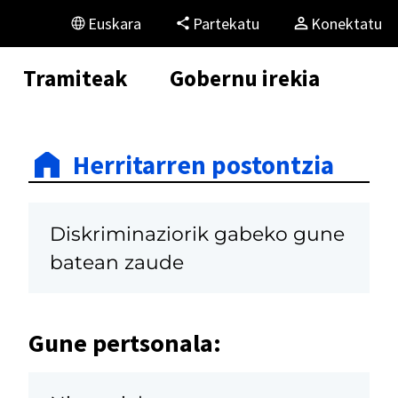
Euskara
Partekatu
Konektatu
Tramiteak
Gobernu irekia
Herritarren postontzia
Diskriminaziorik gabeko gune
batean zaude
Gune pertsonala: