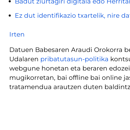
Badut ziurtagiri digitala edo Herrita
Ez dut identifikazio txartelik, nire 
Irten
Datuen Babesaren Araudi Orokorra be
Udalaren
pribatutasun-politika
kontsu
webgune honetan eta beraren edozein
mugikorretan, bai offline bai online j
tratamendua arautzen duten baldintz