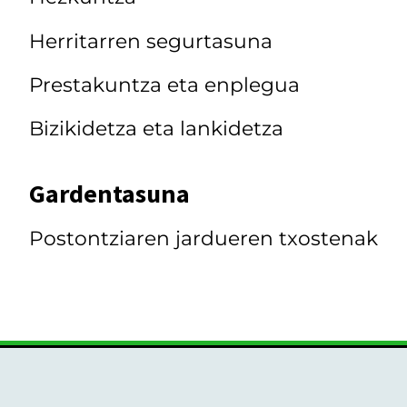
Herritarren segurtasuna
Prestakuntza eta enplegua
Bizikidetza eta lankidetza
Gardentasuna
Postontziaren jardueren txostenak