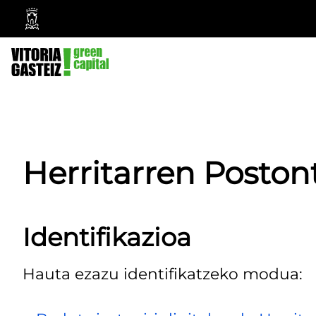
Vitoria-
Gasteizko
Udala
Herritarren Poston
Identifikazioa
Hauta ezazu identifikatzeko modua: