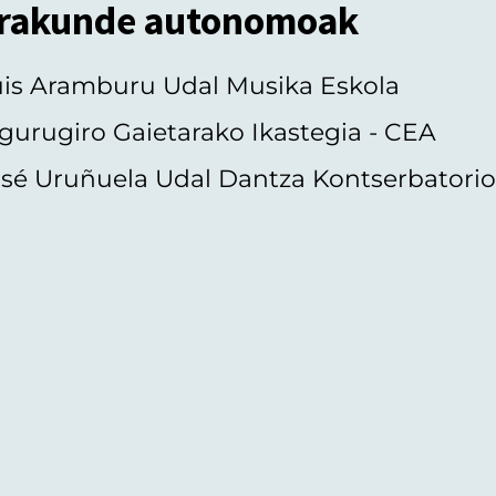
rakunde autonomoak
uis Aramburu Udal Musika Eskola
gurugiro Gaietarako Ikastegia - CEA
sé Uruñuela Udal Dantza Kontserbatori