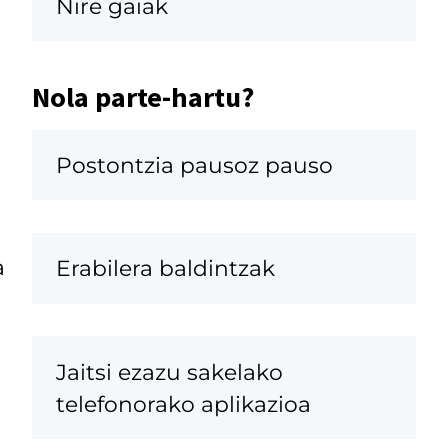
Nire gaiak
Nola parte-hartu?
Postontzia pausoz pauso
a
Erabilera baldintzak
Jaitsi ezazu sakelako
telefonorako aplikazioa