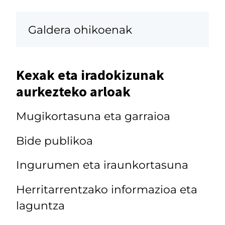
Galdera ohikoenak
Kexak eta iradokizunak
aurkezteko arloak
Mugikortasuna eta garraioa
Bide publikoa
Ingurumen eta iraunkortasuna
Herritarrentzako informazioa eta
laguntza