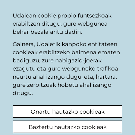
Vitoria-
Partekatu
Kon
Euskara
Udalean cookie propio funtsezkoak
Gasteizko
erabiltzen ditugu, gure webgunea
Udala
behar bezala aritu dadin.
Gainera, Udaletik kanpoko entitateen
Kontrolik gabeko isurketak
cookieak erabiltzeko baimena ematen
badiguzu, zure nabigazio-joerak
ezagutu eta gure webguneko trafikoa
Villafranca llena de
neurtu ahal izango dugu, eta, hartara,
basura
gure zerbitzuak hobetu ahal izango
ditugu.
Azken iruzkina ikusi
(Noiz egina: 2026/01/21
08:53:16)
Onartu hautazko cookieak
Iruzkina egin
Baztertu hautazko cookieak
Me dirijo a ustedes como vecino de