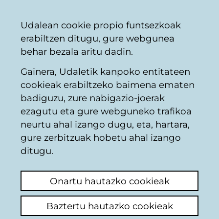
Vitoria-
Partekatu
Kon
Euskara
Udalean cookie propio funtsezkoak
Gasteizko
erabiltzen ditugu, gure webgunea
Udala
behar bezala aritu dadin.
Gainera, Udaletik kanpoko entitateen
Kutsadura
cookieak erabiltzeko baimena ematen
badiguzu, zure nabigazio-joerak
ezagutu eta gure webguneko trafikoa
MacDonalds con
neurtu ahal izango dugu, eta, hartara,
grupos electrógenos?
gure zerbitzuak hobetu ahal izango
ditugu.
Iruzkina egin
Onartu hautazko cookieak
Buenos días,
Baztertu hautazko cookieak
Quisiera plantear una consulta respecto al