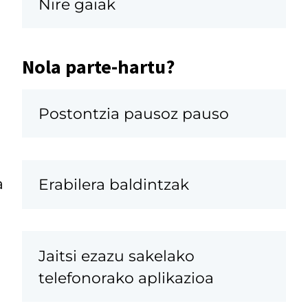
Nire gaiak
Nola parte-hartu?
Postontzia pausoz pauso
a
Erabilera baldintzak
Jaitsi ezazu sakelako
telefonorako aplikazioa