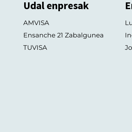
Udal enpresak
E
AMVISA
L
Ensanche 21 Zabalgunea
In
TUVISA
Jo