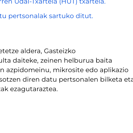
rren Udal-Txartela (HUT) txartela.
datu pertsonalak sartuko ditut.
tetze aldera, Gasteizko
lta daiteke, zeinen helburua baita
 azpidomeinu, mikrosite edo aplikazio
asotzen diren datu pertsonalen bilketa et
ak ezagutaraztea.