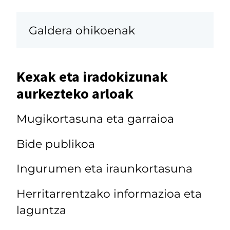
Galdera ohikoenak
Kexak eta iradokizunak
aurkezteko arloak
Mugikortasuna eta garraioa
Bide publikoa
Ingurumen eta iraunkortasuna
Herritarrentzako informazioa eta
laguntza