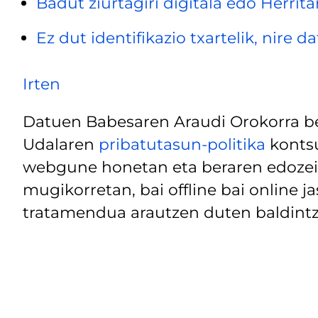
Badut ziurtagiri digitala edo Herrita
Ez dut identifikazio txartelik, nire 
Irten
Datuen Babesaren Araudi Orokorra be
Udalaren
pribatutasun-politika
kontsu
webgune honetan eta beraren edozein
mugikorretan, bai offline bai online j
tratamendua arautzen duten baldintz