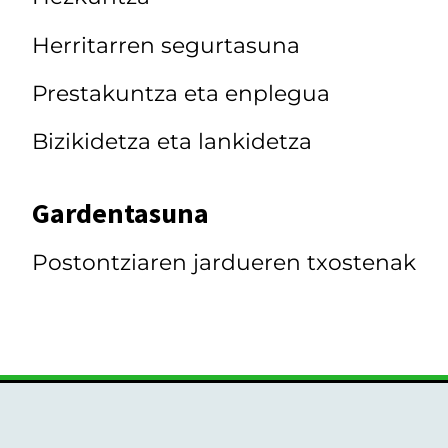
Herritarren segurtasuna
Prestakuntza eta enplegua
Bizikidetza eta lankidetza
Gardentasuna
Postontziaren jardueren txostenak