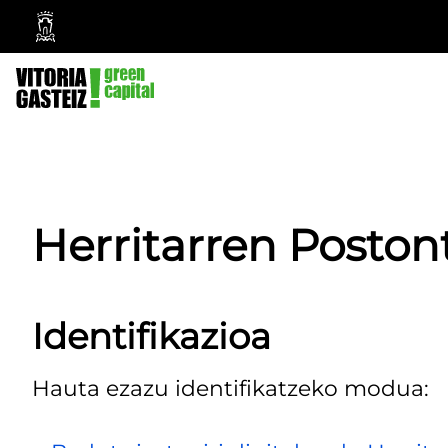
Vitoria-
Gasteizko
Udala
Herritarren Poston
Identifikazioa
Hauta ezazu identifikatzeko modua: