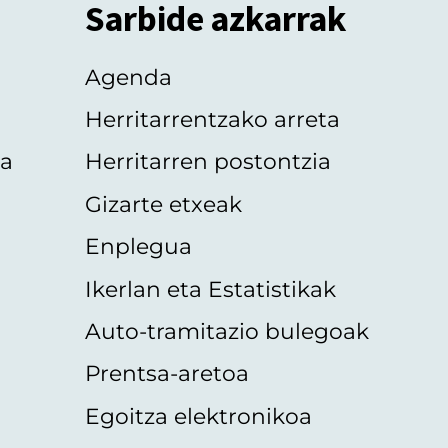
Sarbide azkarrak
Agenda
Herritarrentzako arreta
oa
Herritarren postontzia
Gizarte etxeak
Enplegua
Ikerlan eta Estatistikak
Auto-tramitazio bulegoak
Prentsa-aretoa
Egoitza elektronikoa