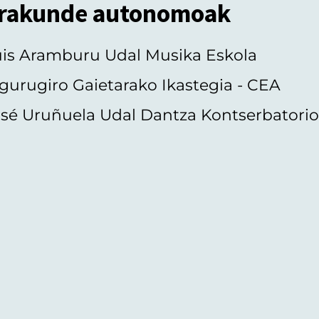
rakunde autonomoak
uis Aramburu Udal Musika Eskola
gurugiro Gaietarako Ikastegia - CEA
sé Uruñuela Udal Dantza Kontserbatori