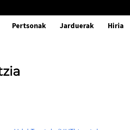
Pertsonak
Jarduerak
Hiria
tzia