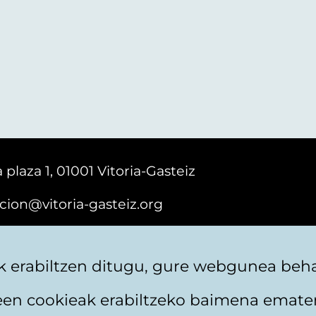
 plaza 1, 01001 Vitoria-Gasteiz
cion@vitoria-gasteiz.org
161616
 erabiltzen ditugu, gure webgunea behar
teen cookieak erabiltzeko baimena emate