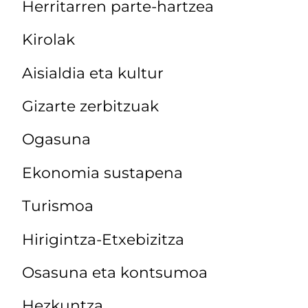
Herritarren parte-hartzea
Kirolak
Aisialdia eta kultur
Gizarte zerbitzuak
Ogasuna
Ekonomia sustapena
Turismoa
Hirigintza-Etxebizitza
Osasuna eta kontsumoa
Hezkuntza