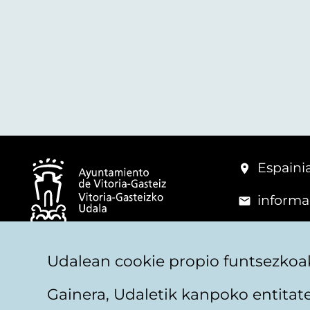
Espainia
informa
+34 945
© Vitoria-Gasteizko Udala
Udalean cookie propio funtsezkoak
Gainera, Udaletik kanpoko entita