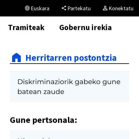
Euskara
Partekatu
Konektatu
Tramiteak
Gobernu irekia
Herritarren postontzia
Diskriminaziorik gabeko gune
batean zaude
Gune pertsonala: