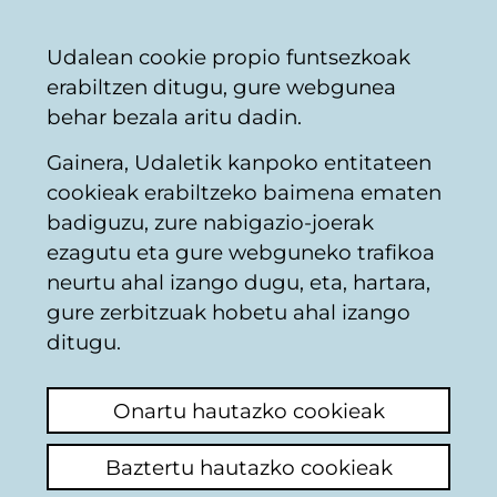
Vitoria-
Partekatu
Kon
Euskara
Udalean cookie propio funtsezkoak
Gasteizko
erabiltzen ditugu, gure webgunea
Udala
behar bezala aritu dadin.
Gainera, Udaletik kanpoko entitateen
TUVISA. Hiri autobusak
cookieak erabiltzeko baimena ematen
badiguzu, zure nabigazio-joerak
ezagutu eta gure webguneko trafikoa
Patinete Electrico.
neurtu ahal izango dugu, eta, hartara,
gure zerbitzuak hobetu ahal izango
Azken iruzkina ikusi
(Noiz egina: 2026/06/02
ditugu.
13:43:50)
Onartu hautazko cookieak
Iruzkina egin
Baztertu hautazko cookieak