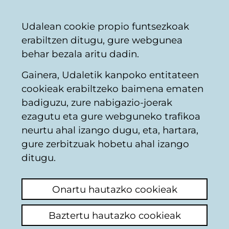
Vitoria-
Partekatu
Kon
Euskara
Udalean cookie propio funtsezkoak
Gasteizko
erabiltzen ditugu, gure webgunea
Udala
behar bezala aritu dadin.
Gainera, Udaletik kanpoko entitateen
Berdeguneak
cookieak erabiltzeko baimena ematen
badiguzu, zure nabigazio-joerak
ezagutu eta gure webguneko trafikoa
PODA PLATANEROS
neurtu ahal izango dugu, eta, hartara,
AURELIO
gure zerbitzuak hobetu ahal izango
ditugu.
VERAFAJARDO 22
Onartu hautazko cookieak
Azken iruzkina ikusi
(Noiz egina: 2025/09/04
08:05:12)
Baztertu hautazko cookieak