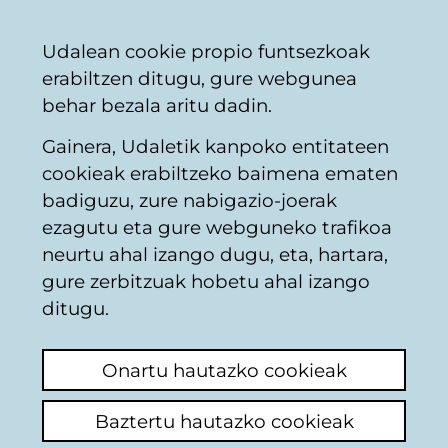
Vitoria-
Partekatu
Kon
Euskara
Udalean cookie propio funtsezkoak
Gasteizko
erabiltzen ditugu, gure webgunea
Udala
behar bezala aritu dadin.
Gainera, Udaletik kanpoko entitateen
Obrak bide publikoan
cookieak erabiltzeko baimena ematen
badiguzu, zure nabigazio-joerak
ezagutu eta gure webguneko trafikoa
FIBRA ÓPTICA PLAZA
neurtu ahal izango dugu, eta, hartara,
DE LA PROVINCIA
gure zerbitzuak hobetu ahal izango
ditugu.
Azken iruzkina ikusi
(Noiz egina: 2025/02/21
07:22:17)
Onartu hautazko cookieak
Iruzkina egin
Baztertu hautazko cookieak