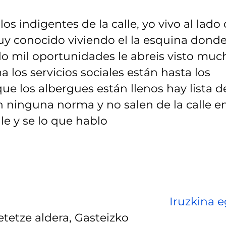
los indigentes de la calle, yo vivo al lado
muy conocido viviendo el la esquina dond
do mil oportunidades le abreis visto muc
 los servicios sociales están hasta los
que los albergues están llenos hay lista d
 ninguna norma y no salen de la calle e
le y se lo que hablo
Iruzkina e
tetze aldera, Gasteizko