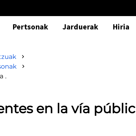
Pertsonak
Jarduerak
Hiria
tzuak
sonak
a .
entes en la vía públi