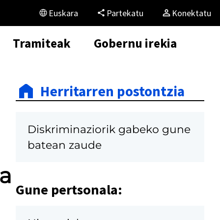
Euskara
Partekatu
Konektatu
Tramiteak
Gobernu irekia
Herritarren postontzia
Diskriminaziorik gabeko gune
batean zaude
ca
Gune pertsonala: