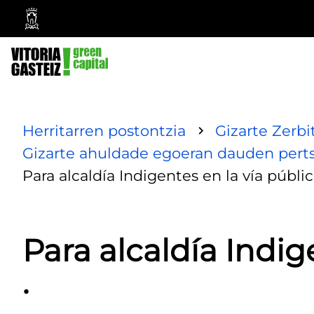
Vitoria-
Gasteizko
Udala
Herritarren postontzia
Gizarte Zerbi
Gizarte ahuldade egoeran dauden pert
Para alcaldía Indigentes en la vía públic
Para alcaldía Indig
.