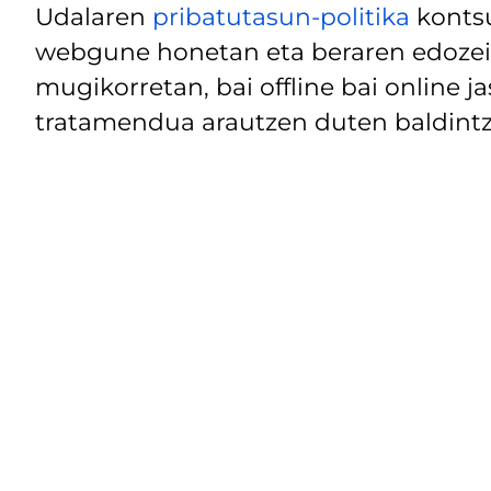
Udalaren
pribatutasun-politika
kontsu
webgune honetan eta beraren edozein
mugikorretan, bai offline bai online j
tratamendua arautzen duten baldintz