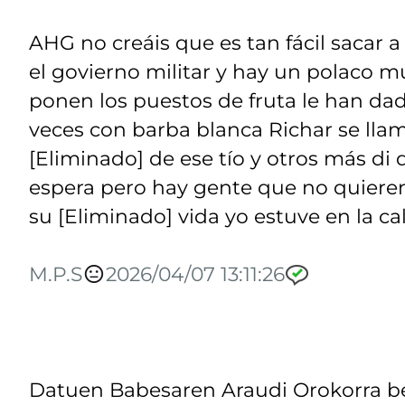
AHG no creáis que es tan fácil sacar a 
el govierno militar y hay un polaco 
ponen los puestos de fruta le han da
veces con barba blanca Richar se llama
[Eliminado] de ese tío y otros más di 
espera pero hay gente que no quieren
su [Eliminado] vida yo estuve en la cal
M.P.S
2026/04/07 13:11:26
Datuen Babesaren Araudi Orokorra be