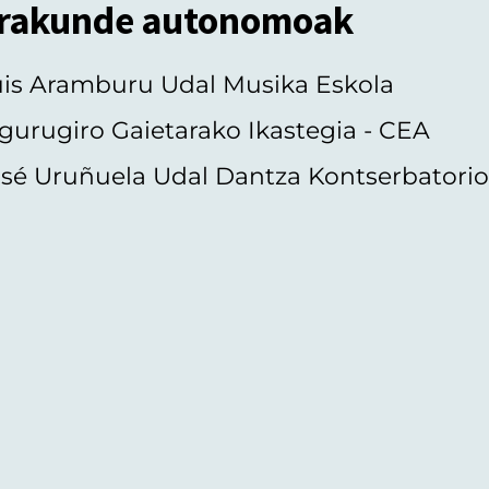
rakunde autonomoak
uis Aramburu Udal Musika Eskola
gurugiro Gaietarako Ikastegia - CEA
sé Uruñuela Udal Dantza Kontserbatori