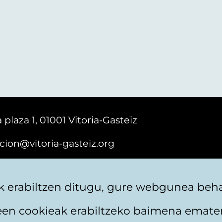
 plaza 1, 01001 Vitoria-Gasteiz
cion@vitoria-gasteiz.org
161616
 erabiltzen ditugu, gure webgunea behar
teen cookieak erabiltzeko baimena emate