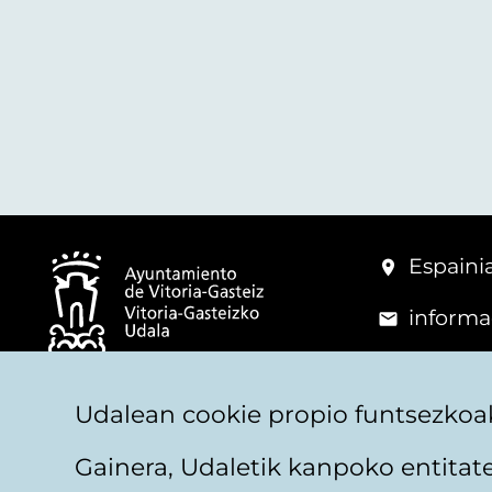
Espainia
informa
+34 945
© Vitoria-Gasteizko Udala
Udalean cookie propio funtsezkoak
Gainera, Udaletik kanpoko entita