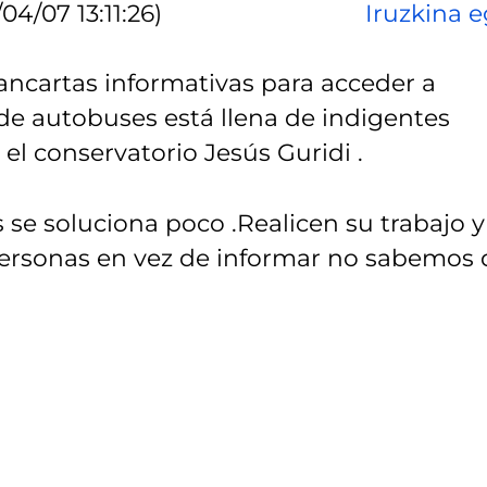
04/07 13:11:26)
Iruzkina e
ncartas informativas para acceder a
 de autobuses está llena de indigentes
el conservatorio Jesús Guridi .
 se soluciona poco .Realicen su trabajo y
 personas en vez de informar no sabemos 