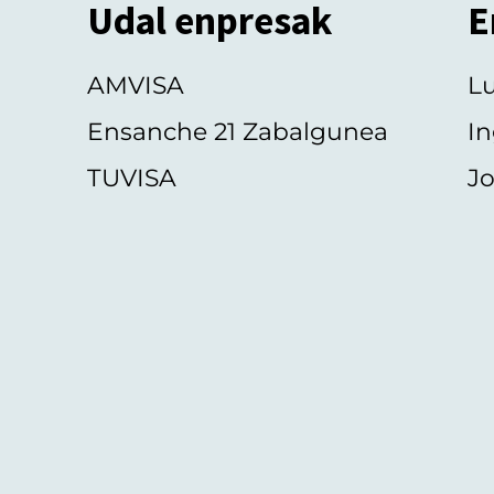
Udal enpresak
E
AMVISA
L
Ensanche 21 Zabalgunea
In
TUVISA
Jo