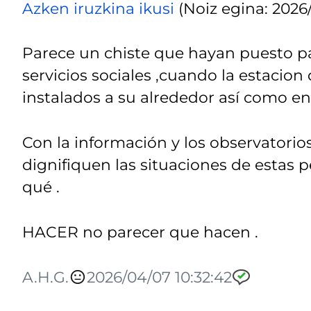
Azken iruzkina ikusi
(Noiz egina: 2026/
Parece un chiste que hayan puesto pa
servicios sociales ,cuando la estacion
instalados a su alrededor así como en 
Con la información y los observatorios
dignifiquen las situaciones de estas
qué .
HACER no parecer que hacen .
A.H.G.
2026/04/07 10:32:42