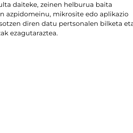
lta daiteke, zeinen helburua baita
 azpidomeinu, mikrosite edo aplikazio
asotzen diren datu pertsonalen bilketa et
ak ezagutaraztea.