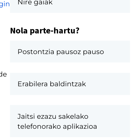
Nire gaiak
gin
Nola parte-hartu?
Postontzia pausoz pauso
de
Erabilera baldintzak
Jaitsi ezazu sakelako
telefonorako aplikazioa