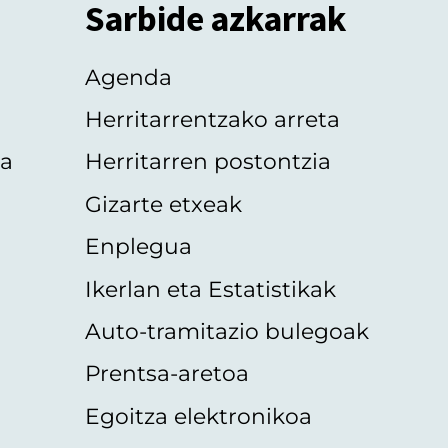
Sarbide azkarrak
Agenda
Herritarrentzako arreta
oa
Herritarren postontzia
Gizarte etxeak
Enplegua
Ikerlan eta Estatistikak
Auto-tramitazio bulegoak
Prentsa-aretoa
Egoitza elektronikoa