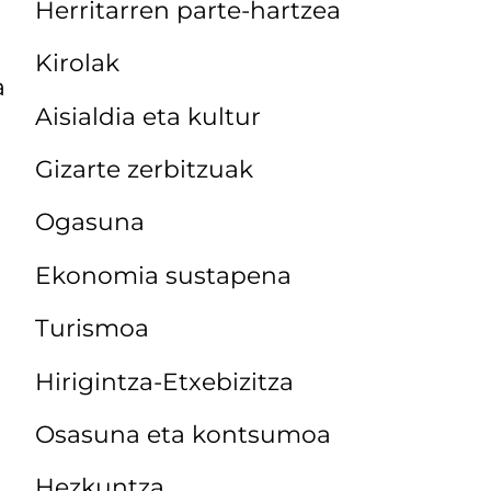
Herritarren parte-hartzea
Kirolak
a
Aisialdia eta kultur
Gizarte zerbitzuak
Ogasuna
Ekonomia sustapena
Turismoa
Hirigintza-Etxebizitza
Osasuna eta kontsumoa
Hezkuntza