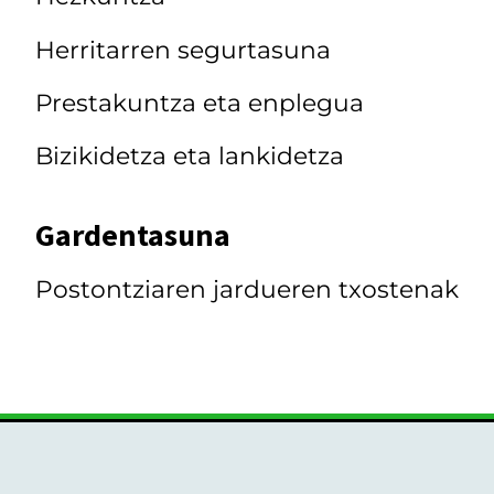
Herritarren segurtasuna
Prestakuntza eta enplegua
Bizikidetza eta lankidetza
Gardentasuna
Postontziaren jardueren txostenak