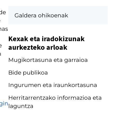
 de
Galdera ohikoenak
e
has
Kexak eta iradokizunak
e
aurkezteko arloak
n
Mugikortasuna eta garraioa
Bide publikoa
Ingurumen eta iraunkortasuna
Herritarrentzako informazioa eta
gin
laguntza