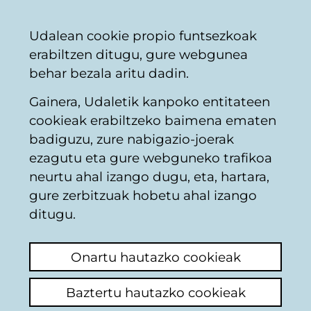
Vitoria-
Partekatu
Kon
Euskara
Udalean cookie propio funtsezkoak
Gasteizko
erabiltzen ditugu, gure webgunea
Udala
behar bezala aritu dadin.
Gainera, Udaletik kanpoko entitateen
Suhiltzaileak
cookieak erabiltzeko baimena ematen
badiguzu, zure nabigazio-joerak
ezagutu eta gure webguneko trafikoa
VALLAS OLVIDADAS
neurtu ahal izango dugu, eta, hartara,
gure zerbitzuak hobetu ahal izango
Azken iruzkina ikusi
(Noiz egina: 2026/05/18
ditugu.
15:02:20)
Onartu hautazko cookieak
Iruzkina egin
Baztertu hautazko cookieak
Hay unas vallas con cintas de Bomberos que