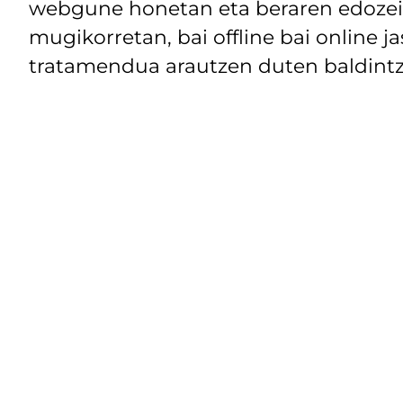
webgune honetan eta beraren edozein
mugikorretan, bai offline bai online j
tratamendua arautzen duten baldintz