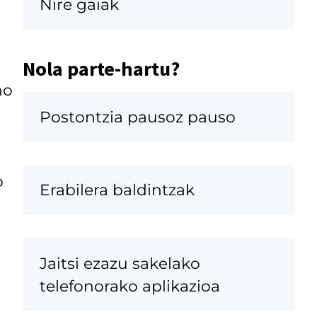
Nire gaiak
Nola parte-hartu?
no
Postontzia pausoz pauso
o
Erabilera baldintzak
Jaitsi ezazu sakelako
telefonorako aplikazioa