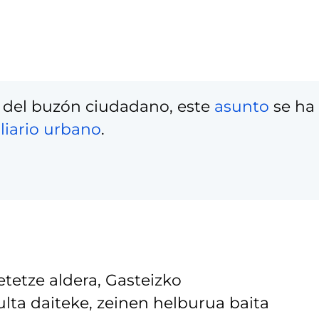
 del buzón ciudadano, este
asunto
se ha
liario urbano
.
tetze aldera, Gasteizko
lta daiteke, zeinen helburua baita