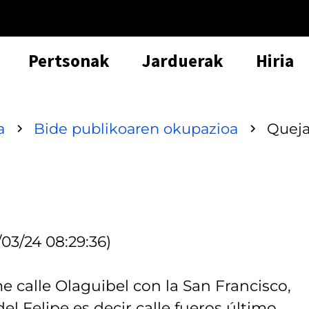
Pertsonak
Jarduerak
Hiria
a
Bide publikoaren okupazioa
Quej
/03/24 08:29:36)
e calle Olaguibel con la San Francisco,
l Felipe es decir calle fueros último