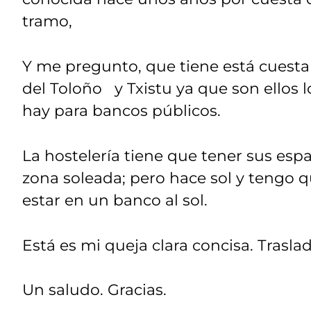
tramo,
Y me pregunto, que tiene está cuesta 
del Toloño y Txistu ya que son ellos 
hay para bancos públicos.
La hostelería tiene que tener sus espa
zona soleada; pero hace sol y tengo
estar en un banco al sol.
Está es mi queja clara concisa. Trasl
Un saludo. Gracias.