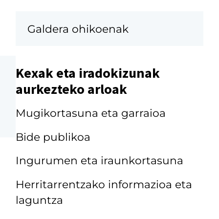
Galdera ohikoenak
Kexak eta iradokizunak
aurkezteko arloak
Mugikortasuna eta garraioa
Bide publikoa
Ingurumen eta iraunkortasuna
Herritarrentzako informazioa eta
laguntza