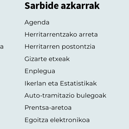
Sarbide azkarrak
Agenda
Herritarrentzako arreta
oa
Herritarren postontzia
Gizarte etxeak
Enplegua
Ikerlan eta Estatistikak
Auto-tramitazio bulegoak
Prentsa-aretoa
Egoitza elektronikoa