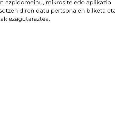
 azpidomeinu, mikrosite edo aplikazio
asotzen diren datu pertsonalen bilketa et
ak ezagutaraztea.