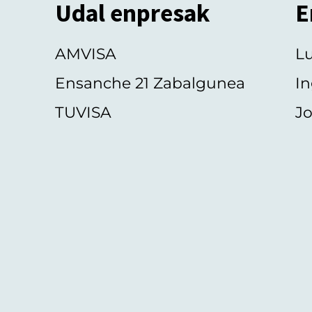
Udal enpresak
E
AMVISA
L
Ensanche 21 Zabalgunea
In
TUVISA
Jo