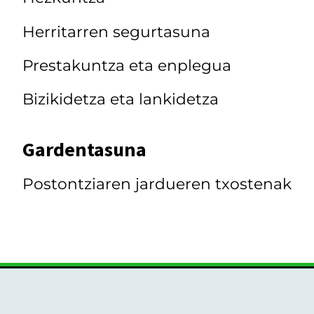
Herritarren segurtasuna
Prestakuntza eta enplegua
Bizikidetza eta lankidetza
Gardentasuna
Postontziaren jardueren txostenak