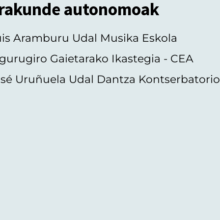
rakunde autonomoak
uis Aramburu Udal Musika Eskola
gurugiro Gaietarako Ikastegia - CEA
sé Uruñuela Udal Dantza Kontserbatori