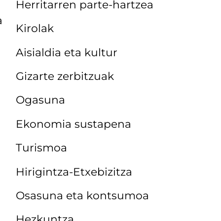
Herritarren parte-hartzea
a
Kirolak
Aisialdia eta kultur
Gizarte zerbitzuak
Ogasuna
Ekonomia sustapena
Turismoa
Hirigintza-Etxebizitza
Osasuna eta kontsumoa
Hezkuntza