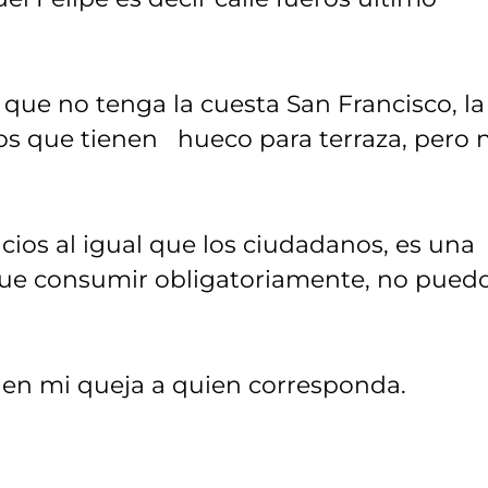
que no tenga la cuesta San Francisco, la
los que tienen hueco para terraza, pero 
cios al igual que los ciudadanos, es una
 que consumir obligatoriamente, no pued
aden mi queja a quien corresponda.