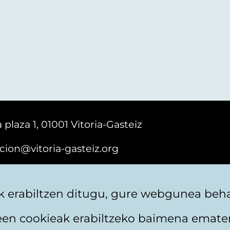
 plaza 1, 01001 Vitoria-Gasteiz
cion@vitoria-gasteiz.org
161616
 erabiltzen ditugu, gure webgunea behar
teen cookieak erabiltzeko baimena emate