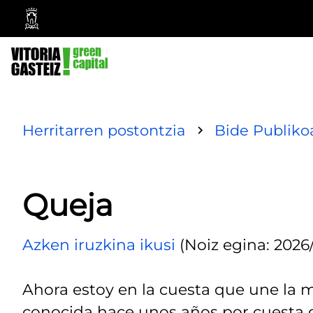
Vitoria-
Gasteizko
Udala
Herritarren postontzia
Bide Publiko
Queja
Azken iruzkina ikusi
(Noiz egina: 2026
Ahora estoy en la cuesta que une la m
conocida hace unos años por cuesta de