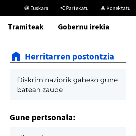
Euskara
Partekatu
Konektatu
Tramiteak
Gobernu irekia
Herritarren postontzia
a
Diskriminaziorik gabeko gune
batean zaude
Gune pertsonala: