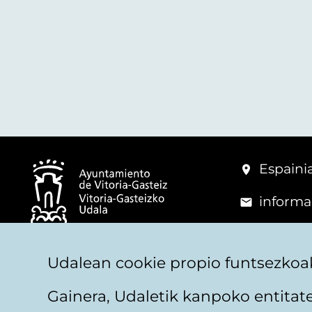
Espainia
informa
+34 945
© Vitoria-Gasteizko Udala
Udalean cookie propio funtsezkoak
Gainera, Udaletik kanpoko entita