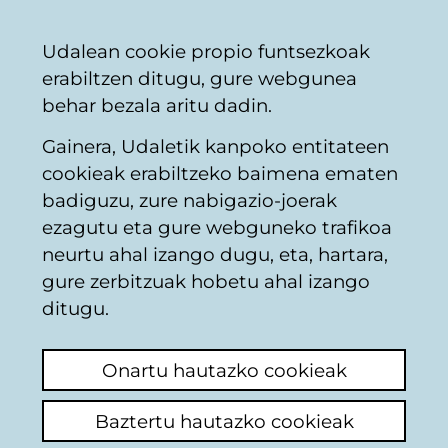
Vitoria-
Partekatu
Kon
Euskara
Udalean cookie propio funtsezkoak
Gasteizko
erabiltzen ditugu, gure webgunea
Udala
behar bezala aritu dadin.
Gainera, Udaletik kanpoko entitateen
Hiriaren plangintza
cookieak erabiltzeko baimena ematen
badiguzu, zure nabigazio-joerak
ezagutu eta gure webguneko trafikoa
PHOU NEFASTO:
neurtu ahal izango dugu, eta, hartara,
OFERTA DE PISOS
gure zerbitzuak hobetu ahal izango
ditugu.
VENTA O ALQUILER
INSUFICIENTE
Onartu hautazko cookieak
Baztertu hautazko cookieak
Iruzkina egin