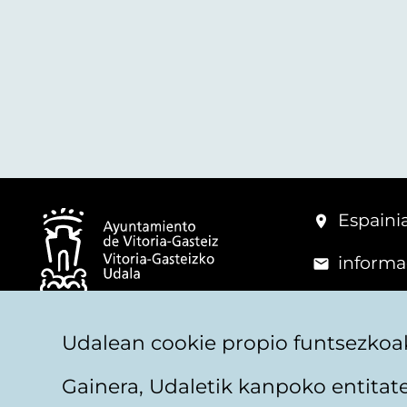
Espainia
informa
+34 945
© Vitoria-Gasteizko Udala
Udalean cookie propio funtsezkoak
Gainera, Udaletik kanpoko entita