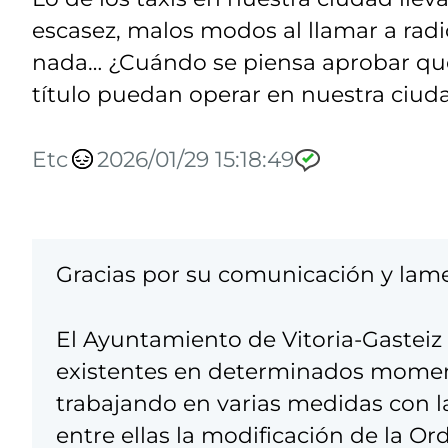
escasez, malos modos al llamar a radi
nada… ¿Cuándo se piensa aprobar qu
título puedan operar en nuestra ciud
Etc
2026/01/29 15:18:49
Gracias por su comunicación y lam
El Ayuntamiento de Vitoria-Gasteiz 
existentes en determinados momento
trabajando en varias medidas con la 
entre ellas la modificación de la Or