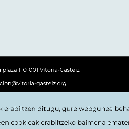
 plaza 1, 01001 Vitoria-Gasteiz
cion@vitoria-gasteiz.org
161616
 erabiltzen ditugu, gure webgunea behar
teen cookieak erabiltzeko baimena emate