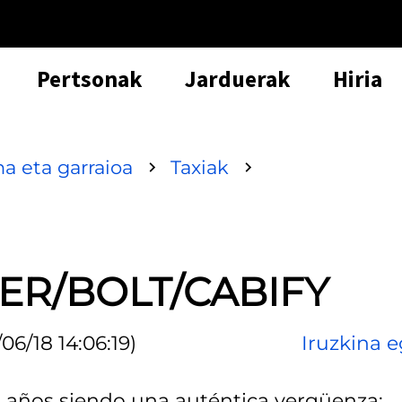
Pertsonak
Jarduerak
Hiria
a eta garraioa
Taxiak
BER/BOLT/CABIFY
06/18 14:06:19)
Iruzkina e
va años siendo una auténtica vergüenza: