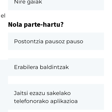
Nire gaiak
el
Nola parte-hartu?
Postontzia pausoz pauso
Erabilera baldintzak
Jaitsi ezazu sakelako
telefonorako aplikazioa