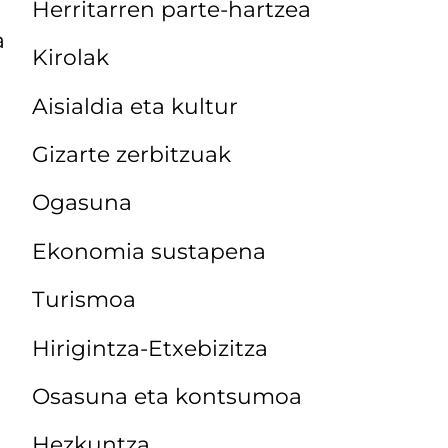
Herritarren parte-hartzea
a
Kirolak
Aisialdia eta kultur
Gizarte zerbitzuak
Ogasuna
Ekonomia sustapena
Turismoa
Hirigintza-Etxebizitza
Osasuna eta kontsumoa
Hezkuntza