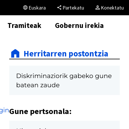
Euskara
Partekatu
Konektatu
Tramiteak
Gobernu irekia
Herritarren postontzia
Diskriminaziorik gabeko gune
batean zaude
Gune pertsonala:
gin