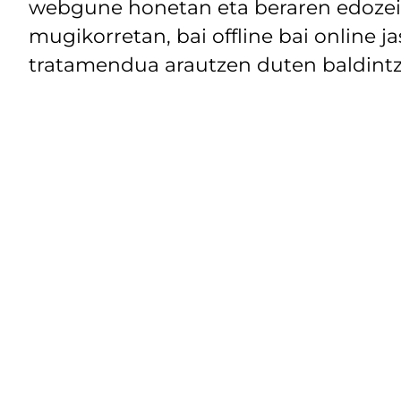
webgune honetan eta beraren edozein
mugikorretan, bai offline bai online j
tratamendua arautzen duten baldintz