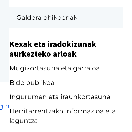
Galdera ohikoenak
Kexak eta iradokizunak
aurkezteko arloak
Mugikortasuna eta garraioa
Bide publikoa
Ingurumen eta iraunkortasuna
gin
Herritarrentzako informazioa eta
laguntza