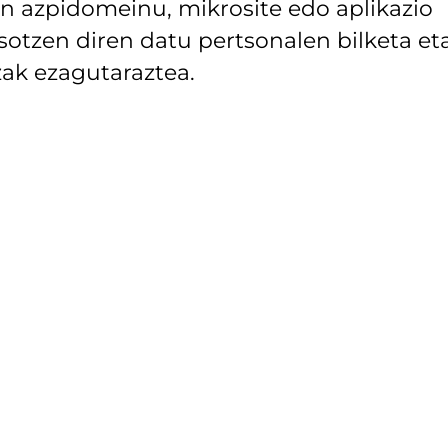
 azpidomeinu, mikrosite edo aplikazio
asotzen diren datu pertsonalen bilketa et
ak ezagutaraztea.