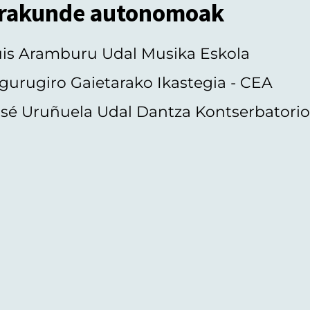
rakunde autonomoak
uis Aramburu Udal Musika Eskola
gurugiro Gaietarako Ikastegia - CEA
sé Uruñuela Udal Dantza Kontserbatori