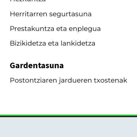
Herritarren segurtasuna
Prestakuntza eta enplegua
Bizikidetza eta lankidetza
Gardentasuna
Postontziaren jardueren txostenak