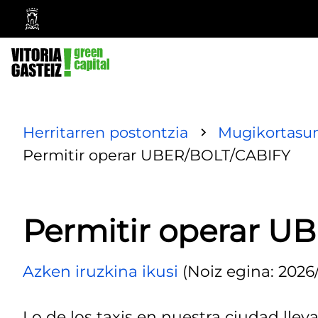
Vitoria-
Gasteizko
Udala
Herritarren postontzia
Mugikortasun
Permitir operar UBER/BOLT/CABIFY
Permitir operar U
Azken iruzkina ikusi
(Noiz egina: 2026/
Lo de los taxis en nuestra ciudad lle