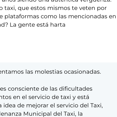
o taxi, que estos mismos te veten por
e plataformas como las mencionadas en 
ad? La gente está harta
entamos las molestias ocasionadas.
es consciente de las dificultades
s en el servicio de taxi y está
idea de mejorar el servicio del Taxi,
denanza Municipal del Taxi, la