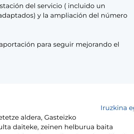
tación del servicio ( incluido un
s adaptados) y la ampliación del número
aportación para seguir mejorando el
Iruzkina e
tetze aldera, Gasteizko
lta daiteke, zeinen helburua baita