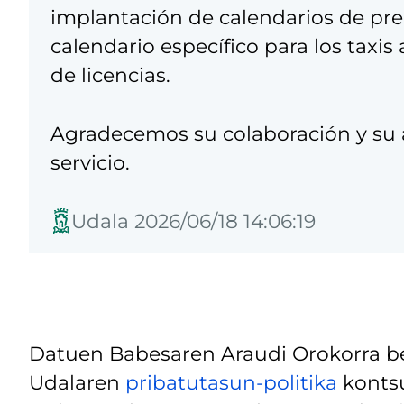
implantación de calendarios de pres
calendario específico para los taxi
de licencias.
Agradecemos su colaboración y su 
servicio.
Udala 2026/06/18 14:06:19
Datuen Babesaren Araudi Orokorra be
Udalaren
pribatutasun-politika
kontsu