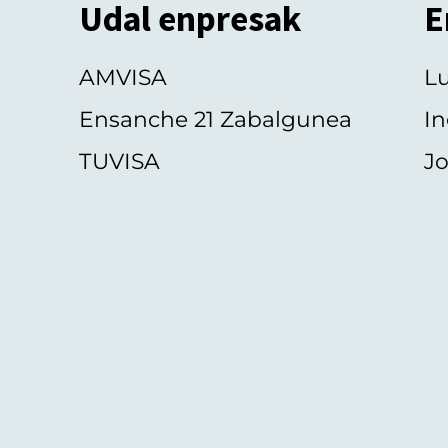
Udal enpresak
E
AMVISA
L
Ensanche 21 Zabalgunea
In
TUVISA
Jo