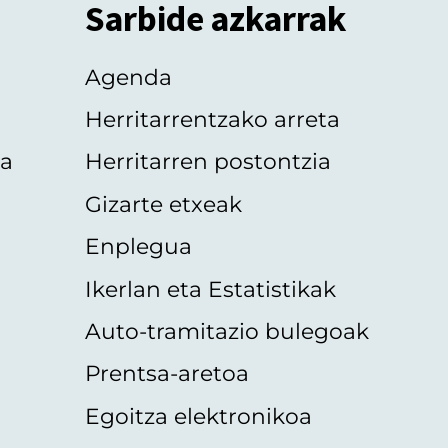
Sarbide azkarrak
Agenda
Herritarrentzako arreta
oa
Herritarren postontzia
Gizarte etxeak
Enplegua
Ikerlan eta Estatistikak
Auto-tramitazio bulegoak
Prentsa-aretoa
Egoitza elektronikoa