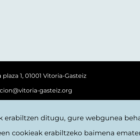
 plaza 1, 01001 Vitoria-Gasteiz
cion@vitoria-gasteiz.org
161616
 erabiltzen ditugu, gure webgunea behar
teen cookieak erabiltzeko baimena emate