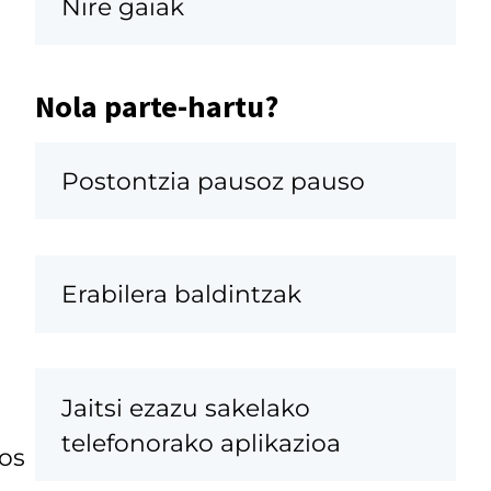
Nire gaiak
Nola parte-hartu?
Postontzia pausoz pauso
Erabilera baldintzak
Jaitsi ezazu sakelako
telefonorako aplikazioa
os