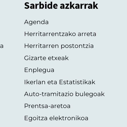
Sarbide azkarrak
Agenda
Herritarrentzako arreta
oa
Herritarren postontzia
Gizarte etxeak
Enplegua
Ikerlan eta Estatistikak
Auto-tramitazio bulegoak
Prentsa-aretoa
Egoitza elektronikoa