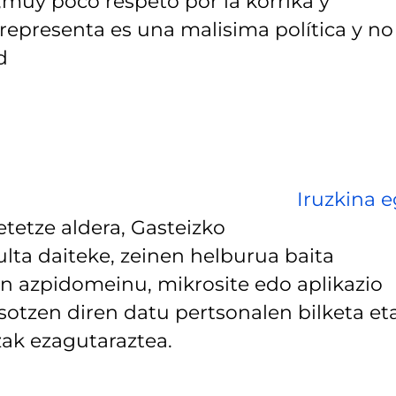
muy poco respeto por la korrika y
representa es una malisima política y no
d
Iruzkina e
tetze aldera, Gasteizko
lta daiteke, zeinen helburua baita
 azpidomeinu, mikrosite edo aplikazio
asotzen diren datu pertsonalen bilketa et
ak ezagutaraztea.