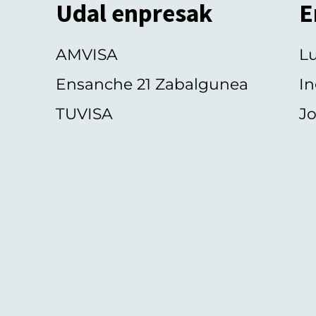
Udal enpresak
E
AMVISA
L
Ensanche 21 Zabalgunea
In
TUVISA
Jo