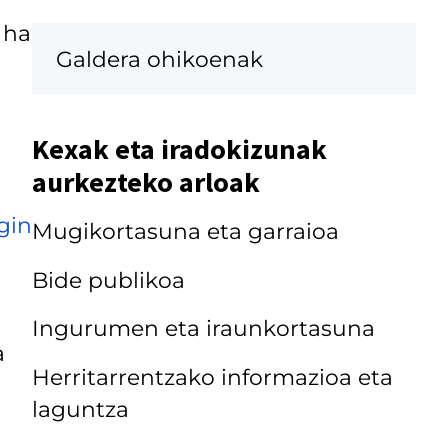
 ha
Galdera ohikoenak
Kexak eta iradokizunak
aurkezteko arloak
gin
Mugikortasuna eta garraioa
Bide publikoa
Ingurumen eta iraunkortasuna
a
Herritarrentzako informazioa eta
laguntza