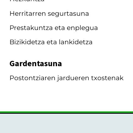
Herritarren segurtasuna
Prestakuntza eta enplegua
Bizikidetza eta lankidetza
Gardentasuna
Postontziaren jardueren txostenak