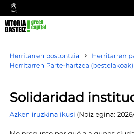
Vitoria-
Gasteizko
Udala
Herritarren postontzia
Herritarren p
Herritarren Parte-hartzea (bestelakoak)
Solidaridad institu
Azken iruzkina ikusi
(Noiz egina: 2026/
Me pregunto por qué a algunos ciuda