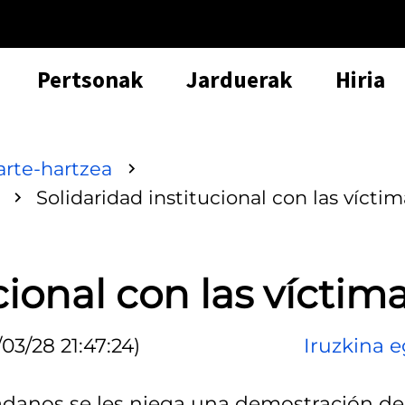
Pertsonak
Jarduerak
Hiria
arte-hartzea
Solidaridad institucional con las víctim
cional con las víctim
03/28 21:47:24)
Iruzkina e
danos se les niega una demostración de