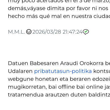
muy poco acertados en el 3 de marzo,
demás,váyase dimita por favor ni nos 
hecho más qué mal en nuestra ciuda
M.M.L.
2026/03/28 21:47:24
Datuen Babesaren Araudi Orokorra be
Udalaren
pribatutasun-politika
kontsu
webgune honetan eta beraren edozein
mugikorretan, bai offline bai online j
tratamendua arautzen duten baldintz