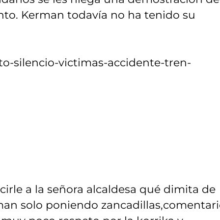
ento. Kerman todavía no ha tenido su
to-silencio-victimas-accidente-tren-
irle a la señora alcaldesa qué dimita de
man solo poniendo zancadillas,comentari