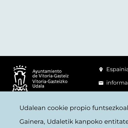
Espainia
informa
+34 945
© Vitoria-Gasteizko Udala
Udalean cookie propio funtsezkoak
Gainera, Udaletik kanpoko entita