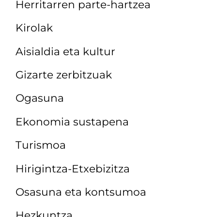
Herritarren parte-hartzea
Kirolak
Aisialdia eta kultur
Gizarte zerbitzuak
Ogasuna
Ekonomia sustapena
Turismoa
Hirigintza-Etxebizitza
Osasuna eta kontsumoa
Hezkuntza