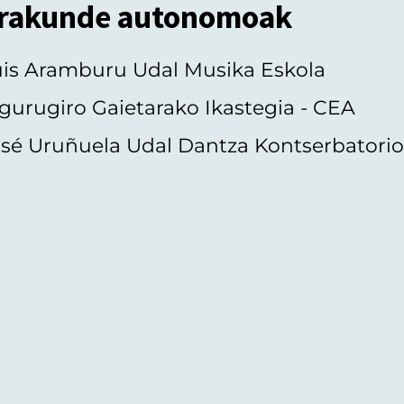
rakunde autonomoak
uis Aramburu Udal Musika Eskola
gurugiro Gaietarako Ikastegia - CEA
sé Uruñuela Udal Dantza Kontserbatori