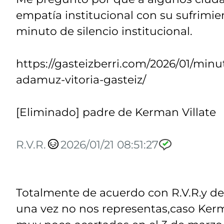
empatía institucional con su sufrimi
minuto de silencio institucional.
https://gasteizberri.com/2026/01/minu
adamuz-vitoria-gasteiz/
[Eliminado] padre de Kerman Villate
R.V.R.
2026/01/21 08:51:27
Totalmente de acuerdo con R.V.R.y dec
una vez no nos representas,caso Ker