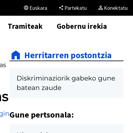
Euskara
Partekatu
Konektatu
Tramiteak
Gobernu irekia
Herritarren postontzia
as
Diskriminaziorik gabeko gune
batean zaude
as
Gune pertsonala:
gin