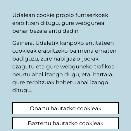
Vitoria-
Partekatu
Kon
Euskara
Udalean cookie propio funtsezkoak
Gasteizko
erabiltzen ditugu, gure webgunea
Udala
behar bezala aritu dadin.
Gainera, Udaletik kanpoko entitateen
Obrak eraikinetan
cookieak erabiltzeko baimena ematen
badiguzu, zure nabigazio-joerak
ezagutu eta gure webguneko trafikoa
Ayudas obras de
neurtu ahal izango dugu, eta, hartara,
mejora en el
gure zerbitzuak hobetu ahal izango
ditugu.
aislamiento acústico
Onartu hautazko cookieak
Iruzkina egin
El pasado 22 de agosto se publicó en el
Baztertu hautazko cookieak
BOTHA que se abría el plazo para solicitar