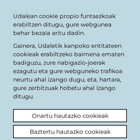
Vitoria-
Partekatu
Kon
Euskara
Udalean cookie propio funtsezkoak
Gasteizko
erabiltzen ditugu, gure webgunea
Udala
behar bezala aritu dadin.
Gainera, Udaletik kanpoko entitateen
Etxebizitza
cookieak erabiltzeko baimena ematen
badiguzu, zure nabigazio-joerak
ezagutu eta gure webguneko trafikoa
VIVIR EN UNA LONJA
neurtu ahal izango dugu, eta, hartara,
gure zerbitzuak hobetu ahal izango
Azken iruzkina ikusi
(Noiz egina: 2025/09/25
ditugu.
19:45:35)
Onartu hautazko cookieak
Iruzkina egin
En mi barrio han vendido una lonja y el
Baztertu hautazko cookieak
comprador después de realizar una obra sin