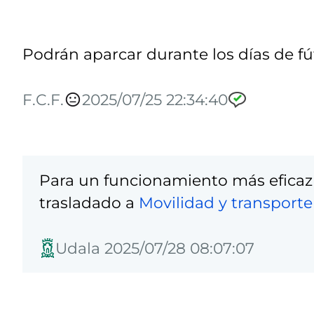
Podrán aparcar durante los días de fú
F.C.F.
2025/07/25 22:34:40
Para un funcionamiento más eficaz
trasladado a
Movilidad y transporte
Udala 2025/07/28 08:07:07