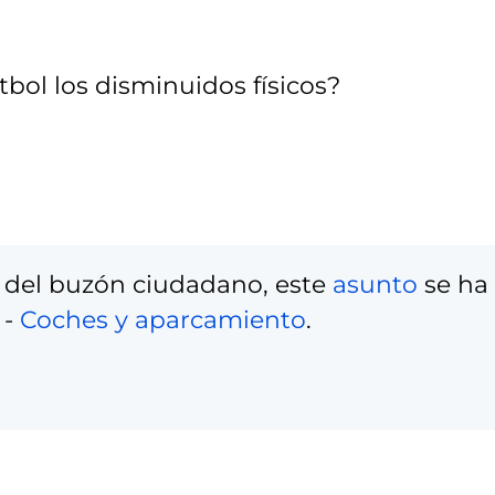
tbol los disminuidos físicos?
 del buzón ciudadano, este
asunto
se ha
-
Coches y aparcamiento
.