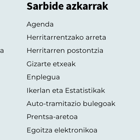
Sarbide azkarrak
Agenda
Herritarrentzako arreta
oa
Herritarren postontzia
Gizarte etxeak
Enplegua
Ikerlan eta Estatistikak
Auto-tramitazio bulegoak
Prentsa-aretoa
Egoitza elektronikoa