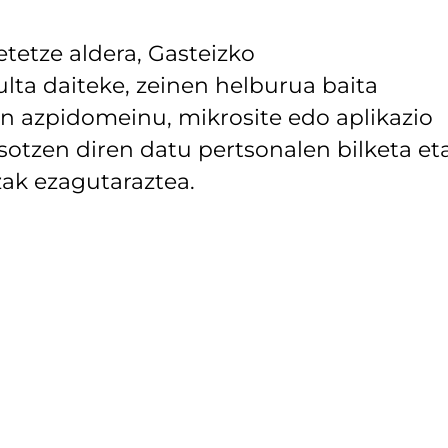
tetze aldera, Gasteizko
lta daiteke, zeinen helburua baita
 azpidomeinu, mikrosite edo aplikazio
asotzen diren datu pertsonalen bilketa et
ak ezagutaraztea.