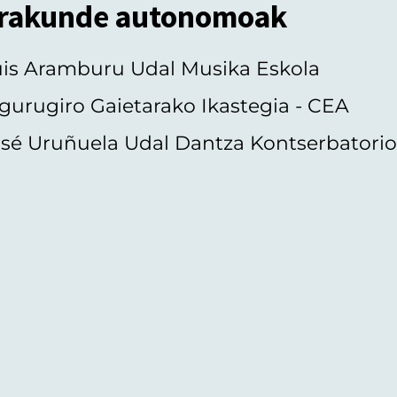
rakunde autonomoak
uis Aramburu Udal Musika Eskola
gurugiro Gaietarako Ikastegia - CEA
sé Uruñuela Udal Dantza Kontserbatori