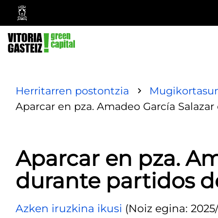
Vitoria-
Gasteizko
Udala
Herritarren postontzia
Mugikortasun
Aparcar en pza. Amadeo García Salazar 
Aparcar en pza. Am
durante partidos d
Azken iruzkina ikusi
(Noiz egina: 2025