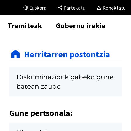
Euskara
Partekatu
Konektatu
Tramiteak
Gobernu irekia
Herritarren postontzia
Diskriminaziorik gabeko gune
batean zaude
Gune pertsonala: