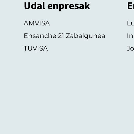
Udal enpresak
E
AMVISA
L
Ensanche 21 Zabalgunea
In
TUVISA
Jo