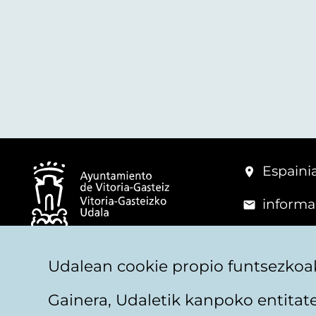
Espainia
informa
+34 945
© Vitoria-Gasteizko Udala
Udalean cookie propio funtsezkoak
Gainera, Udaletik kanpoko entita