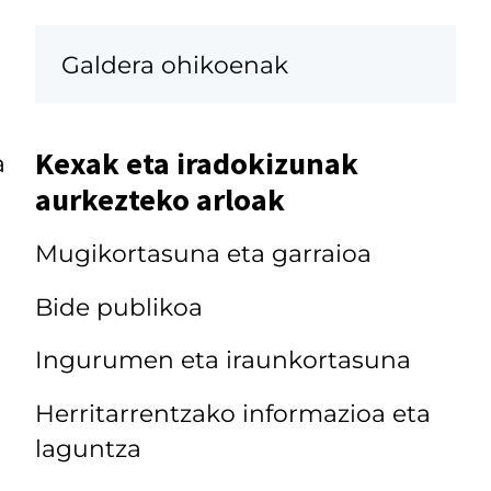
Galdera ohikoenak
Kexak eta iradokizunak
a
aurkezteko arloak
Mugikortasuna eta garraioa
Bide publikoa
Ingurumen eta iraunkortasuna
Herritarrentzako informazioa eta
laguntza