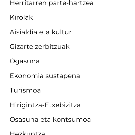
Herritarren parte-hartzea
Kirolak
Aisialdia eta kultur
Gizarte zerbitzuak
Ogasuna
Ekonomia sustapena
Turismoa
Hirigintza-Etxebizitza
Osasuna eta kontsumoa
Hezkuntza