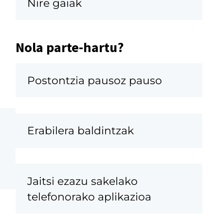
Nire gaiak
Nola parte-hartu?
Postontzia pausoz pauso
Erabilera baldintzak
Jaitsi ezazu sakelako
telefonorako aplikazioa