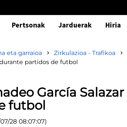
Pertsonak
Jarduerak
Hiria
a eta garraioa
Zirkulazioa - Trafikoa
durante partidos de futbol
adeo García Salazar
e futbol
/07/28 08:07:07)