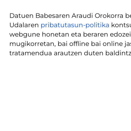
Datuen Babesaren Araudi Orokorra be
Udalaren
pribatutasun-politika
kontsu
webgune honetan eta beraren edozein
mugikorretan, bai offline bai online j
tratamendua arautzen duten baldintz