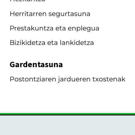
Herritarren segurtasuna
Prestakuntza eta enplegua
Bizikidetza eta lankidetza
Gardentasuna
Postontziaren jardueren txostenak