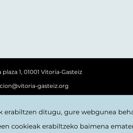
 plaza 1, 01001 Vitoria-Gasteiz
cion@vitoria-gasteiz.org
161616
 erabiltzen ditugu, gure webgunea behar
teen cookieak erabiltzeko baimena emate