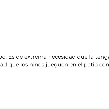
po. Es de extrema necesidad que la teng
ad que los niños jueguen en el patio con