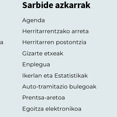
Sarbide azkarrak
Agenda
Herritarrentzako arreta
oa
Herritarren postontzia
Gizarte etxeak
Enplegua
Ikerlan eta Estatistikak
Auto-tramitazio bulegoak
Prentsa-aretoa
Egoitza elektronikoa