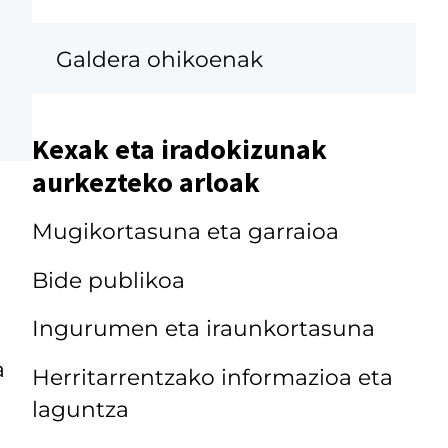
Galdera ohikoenak
Kexak eta iradokizunak
aurkezteko arloak
Mugikortasuna eta garraioa
Bide publikoa
Ingurumen eta iraunkortasuna
a
Herritarrentzako informazioa eta
laguntza