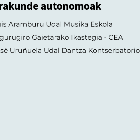
rakunde autonomoak
uis Aramburu Udal Musika Eskola
gurugiro Gaietarako Ikastegia - CEA
sé Uruñuela Udal Dantza Kontserbatori