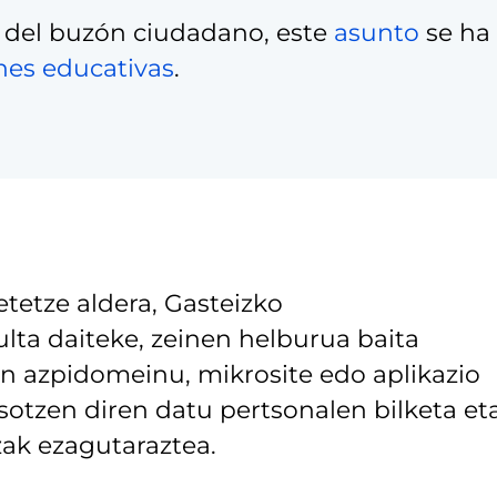
 del buzón ciudadano, este
asunto
se ha
nes educativas
.
tetze aldera, Gasteizko
lta daiteke, zeinen helburua baita
 azpidomeinu, mikrosite edo aplikazio
asotzen diren datu pertsonalen bilketa et
ak ezagutaraztea.