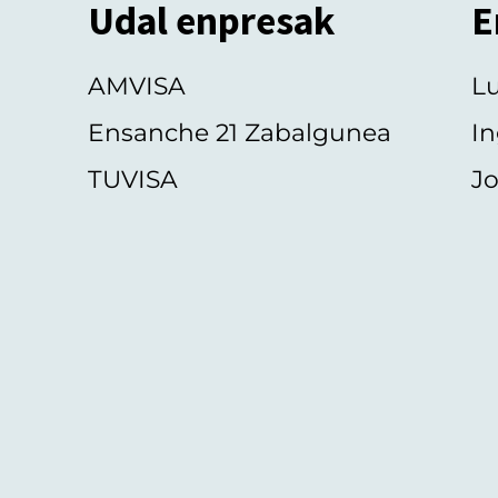
Udal enpresak
E
AMVISA
L
Ensanche 21 Zabalgunea
In
TUVISA
Jo