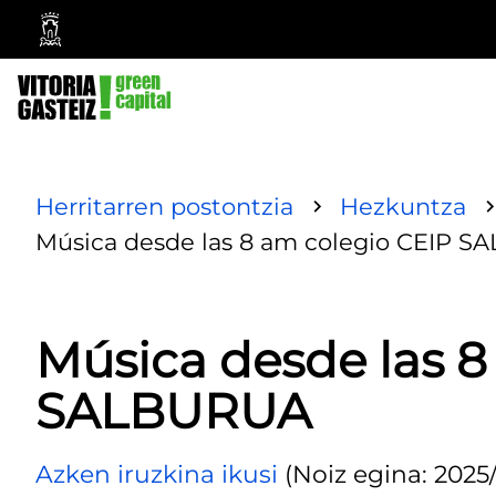
Vitoria-
Gasteizko
Udala
Herritarren postontzia
Hezkuntza
Música desde las 8 am colegio CEIP 
Música desde las 8
SALBURUA
Azken iruzkina ikusi
(Noiz egina: 2025