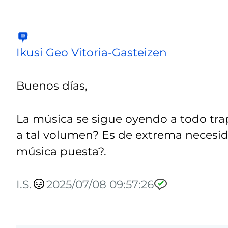
Ikusi Geo Vitoria-Gasteizen
Buenos días,
La música se sigue oyendo a todo tra
a tal volumen? Es de extrema necesid
música puesta?.
I.S.
2025/07/08 09:57:26