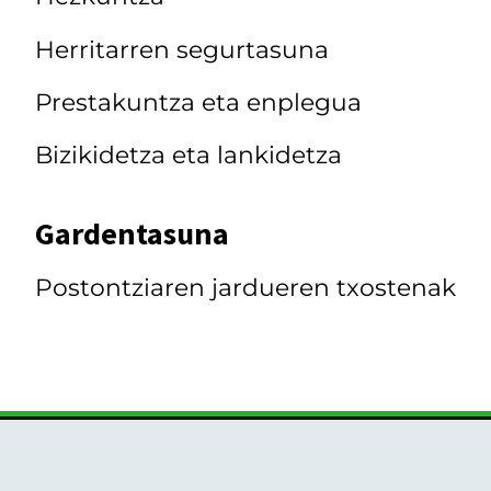
Herritarren segurtasuna
Prestakuntza eta enplegua
Bizikidetza eta lankidetza
Gardentasuna
Postontziaren jardueren txostenak