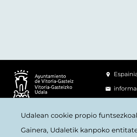
Espainia
informa
+34 945
© Vitoria-Gasteizko Udala
Udalean cookie propio funtsezkoak
Gainera, Udaletik kanpoko entita