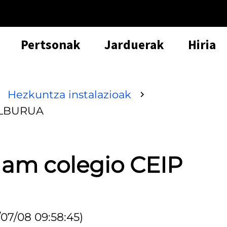
Pertsonak
Jarduerak
Hiria
Hezkuntza instalazioak
SALBURUA
 am colegio CEIP
/07/08 09:58:45)