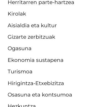
Herritarren parte-hartzea
Kirolak
Aisialdia eta kultur
Gizarte zerbitzuak
Ogasuna
Ekonomia sustapena
Turismoa
Hirigintza-Etxebizitza
Osasuna eta kontsumoa
Hezkuntza