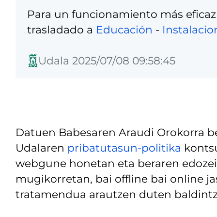
Para un funcionamiento más eficaz
trasladado a
Educación
-
Instalacio
Udala 2025/07/08 09:58:45
Datuen Babesaren Araudi Orokorra be
Udalaren
pribatutasun-politika
kontsu
webgune honetan eta beraren edozein
mugikorretan, bai offline bai online j
tratamendua arautzen duten baldintz