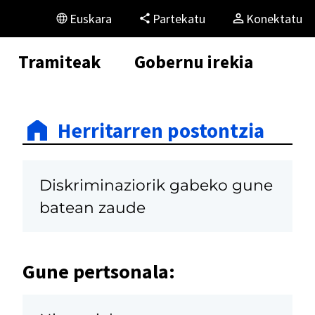
Euskara
Partekatu
Konektatu
Tramiteak
Gobernu irekia
Herritarren postontzia
Diskriminaziorik gabeko gune
batean zaude
Gune pertsonala: