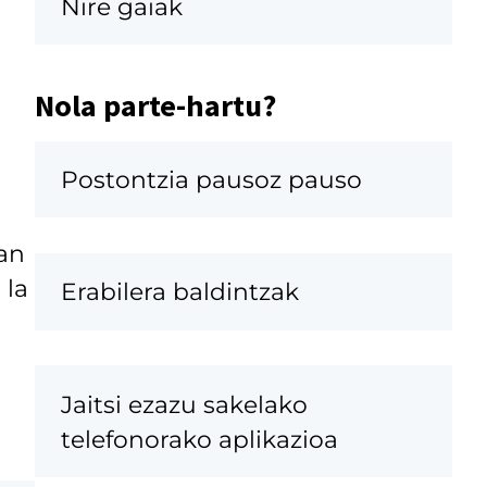
Nire gaiak
Nola parte-hartu?
Postontzia pausoz pauso
an
 la
Erabilera baldintzak
Jaitsi ezazu sakelako
telefonorako aplikazioa