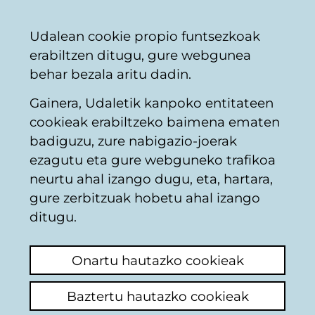
Vitoria-
Partekatu
Kon
Euskara
Udalean cookie propio funtsezkoak
Gasteizko
erabiltzen ditugu, gure webgunea
Udala
behar bezala aritu dadin.
Gainera, Udaletik kanpoko entitateen
Berdintasuna, Bizikidetza eta
cookieak erabiltzeko baimena ematen
Lankidetza - Bestelakoak
badiguzu, zure nabigazio-joerak
ezagutu eta gure webguneko trafikoa
neurtu ahal izango dugu, eta, hartara,
DIA DEL DAÑO
gure zerbitzuak hobetu ahal izango
CEREBRAL
ditugu.
ADQUIRIDO INFANTIL
Onartu hautazko cookieak
Azken iruzkina ikusi
(Noiz egina: 2024/10/10
Baztertu hautazko cookieak
09:39:21)