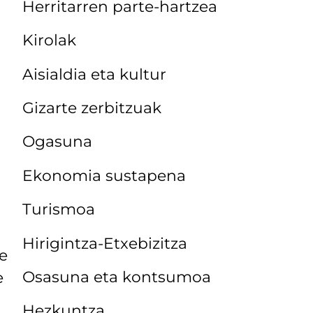
Herritarren parte-hartzea
Kirolak
Aisialdia eta kultur
Gizarte zerbitzuak
Ogasuna
Ekonomia sustapena
Turismoa
Hirigintza-Etxebizitza
de
Osasuna eta kontsumoa
e
Hezkuntza