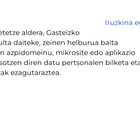
Iruzkina e
tetze aldera, Gasteizko
lta daiteke, zeinen helburua baita
 azpidomeinu, mikrosite edo aplikazio
asotzen diren datu pertsonalen bilketa et
ak ezagutaraztea.