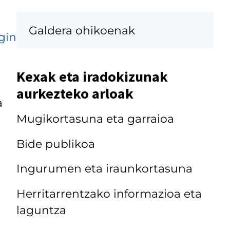
Galdera ohikoenak
gin
Kexak eta iradokizunak
aurkezteko arloak
a
Mugikortasuna eta garraioa
Bide publikoa
Ingurumen eta iraunkortasuna
Herritarrentzako informazioa eta
laguntza