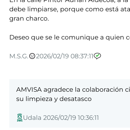
debe limpiarse, porque como está ata
gran charco.
Deseo que se le comunique a quien co
M.S.G.
2026/02/19 08:37:11
AMVISA agradece la colaboración 
su limpieza y desatasco
Udala 2026/02/19 10:36:11