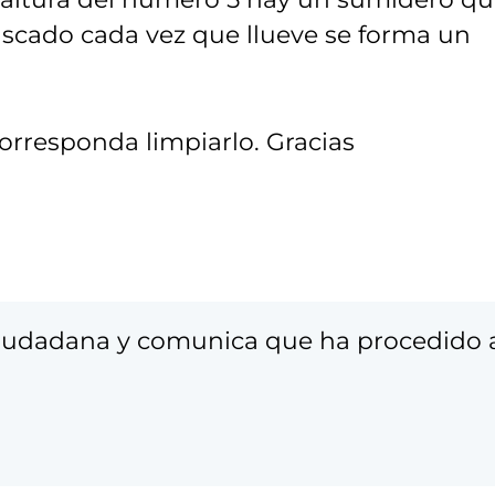
scado cada vez que llueve se forma un
rresponda limpiarlo. Gracias
ciudadana y comunica que ha procedido 