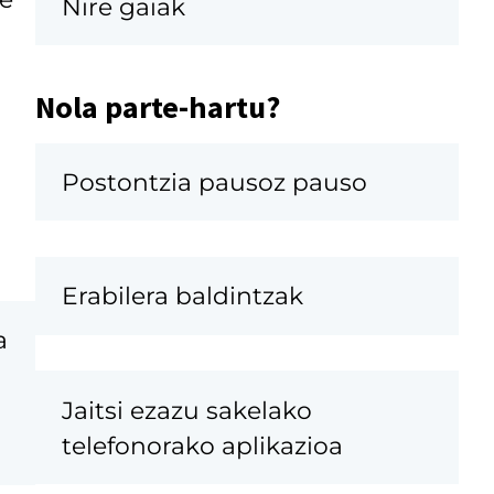
Nire gaiak
Nola parte-hartu?
Postontzia pausoz pauso
Erabilera baldintzak
a
Jaitsi ezazu sakelako
telefonorako aplikazioa