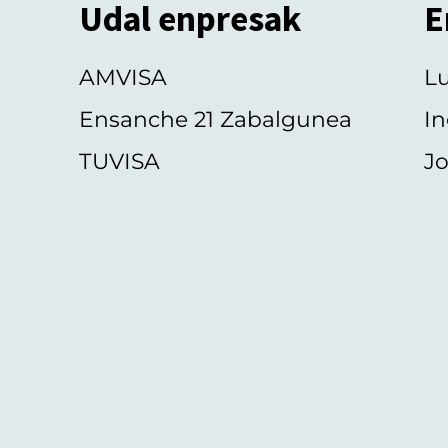
Udal enpresak
E
AMVISA
L
Ensanche 21 Zabalgunea
In
TUVISA
Jo