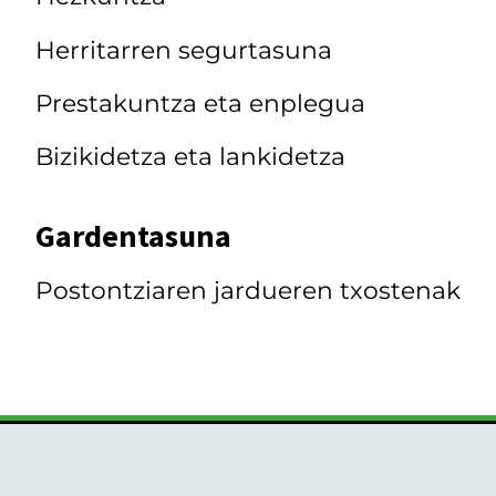
Herritarren segurtasuna
Prestakuntza eta enplegua
Bizikidetza eta lankidetza
Gardentasuna
Postontziaren jardueren txostenak