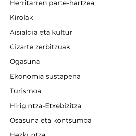
Herritarren parte-hartzea
Kirolak
Aisialdia eta kultur
Gizarte zerbitzuak
Ogasuna
Ekonomia sustapena
Turismoa
Hirigintza-Etxebizitza
Osasuna eta kontsumoa
Hezkuntza