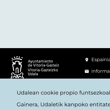
Espainia
informa
+34 945
© Vitoria-Gasteizko Udala
Udalean cookie propio funtsezkoak
Gainera, Udaletik kanpoko entita