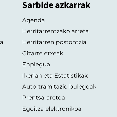
Sarbide azkarrak
Agenda
Herritarrentzako arreta
oa
Herritarren postontzia
Gizarte etxeak
Enplegua
Ikerlan eta Estatistikak
Auto-tramitazio bulegoak
Prentsa-aretoa
Egoitza elektronikoa