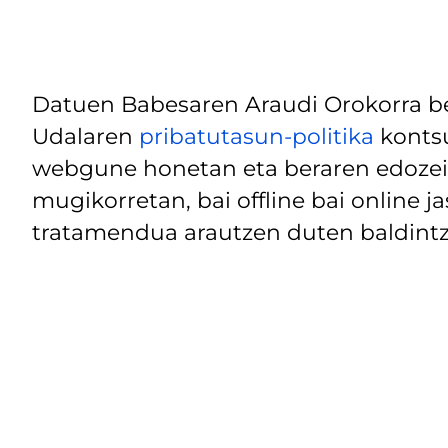
Datuen Babesaren Araudi Orokorra be
Udalaren
pribatutasun-politika
kontsu
webgune honetan eta beraren edozein
mugikorretan, bai offline bai online j
tratamendua arautzen duten baldintz