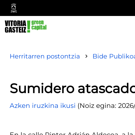
Vitoria-
Gasteizko
Udala
Herritarren postontzia
Bide Publiko
Sumidero atascad
Azken iruzkina ikusi
(Noiz egina: 2026/
En la calle Pintor Adrián Aldecoa, a 