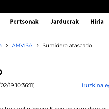
Pertsonak
Jarduerak
Hiria
a
AMVISA
Sumidero atascado
o
02/19 10:36:11)
Iruzkina e
la altura del número 5 hay un sumidero q