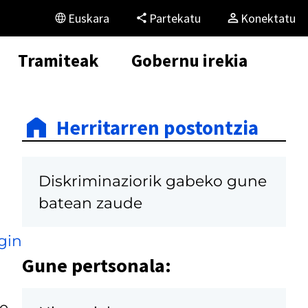
Euskara
Partekatu
Konektatu
Tramiteak
Gobernu irekia
Herritarren postontzia
Diskriminaziorik gabeko gune
batean zaude
gin
Gune pertsonala:
ue