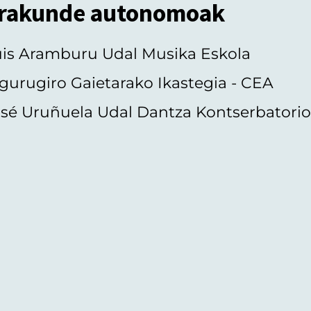
rakunde autonomoak
uis Aramburu Udal Musika Eskola
gurugiro Gaietarako Ikastegia - CEA
sé Uruñuela Udal Dantza Kontserbatori