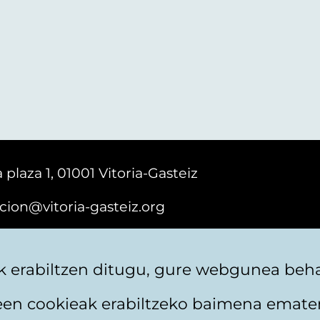
 plaza 1, 01001 Vitoria-Gasteiz
cion@vitoria-gasteiz.org
161616
 erabiltzen ditugu, gure webgunea behar
teen cookieak erabiltzeko baimena emate