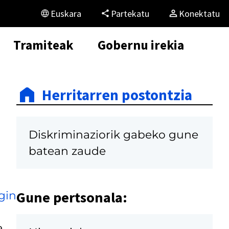
Euskara
Partekatu
Konektatu
Tramiteak
Gobernu irekia
Herritarren postontzia
Diskriminaziorik gabeko gune
batean zaude
Gune pertsonala:
gin
a