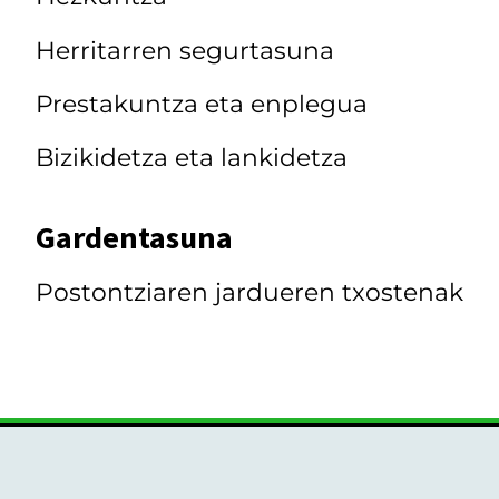
Herritarren segurtasuna
Prestakuntza eta enplegua
Bizikidetza eta lankidetza
Gardentasuna
Postontziaren jardueren txostenak