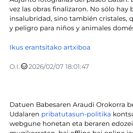
vez las obras finalizaron. No sólo ha
insalubridad, sino también cristales,
y peligro para niños y animales domé
Ikus erantsitako artxiboa
O.I.
2026/02/07 18:01:47
Datuen Babesaren Araudi Orokorra be
Udalaren
pribatutasun-politika
kontsu
webgune honetan eta beraren edozein
mugikorretan, bai offline bai online j