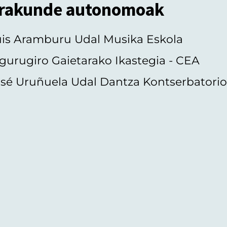
rakunde autonomoak
uis Aramburu Udal Musika Eskola
gurugiro Gaietarako Ikastegia - CEA
sé Uruñuela Udal Dantza Kontserbatori