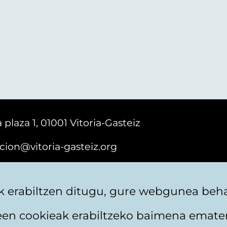
 plaza 1, 01001 Vitoria-Gasteiz
cion@vitoria-gasteiz.org
161616
 erabiltzen ditugu, gure webgunea behar
teen cookieak erabiltzeko baimena emate