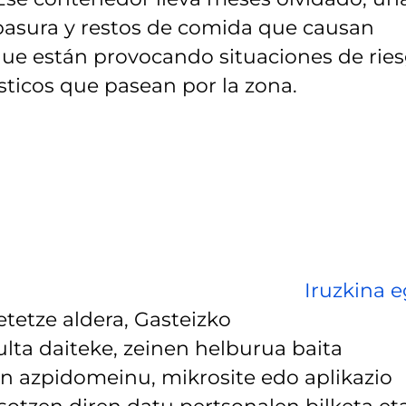
y basura y restos de comida que causan
 que están provocando situaciones de rie
sticos que pasean por la zona.
Iruzkina e
tetze aldera, Gasteizko
lta daiteke, zeinen helburua baita
 azpidomeinu, mikrosite edo aplikazio
asotzen diren datu pertsonalen bilketa et