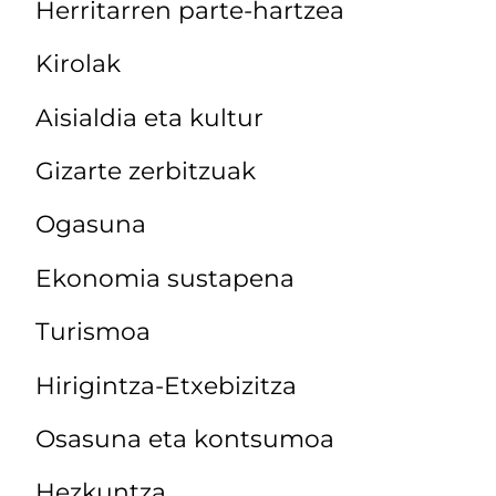
Herritarren parte-hartzea
Kirolak
Aisialdia eta kultur
Gizarte zerbitzuak
Ogasuna
Ekonomia sustapena
Turismoa
Hirigintza-Etxebizitza
Osasuna eta kontsumoa
Hezkuntza