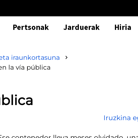
Pertsonak
Jarduerak
Hiria
ta iraunkortasuna
en la vía pública
ública
Iruzkina e
 Ese contenedor lleva meses olvidado, un