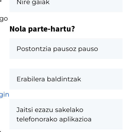
Nire gaiak
sgo
Nola parte-hartu?
Postontzia pausoz pauso
Erabilera baldintzak
gin
Jaitsi ezazu sakelako
telefonorako aplikazioa
a