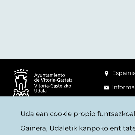
Espainia
informa
+34 945
© Vitoria-Gasteizko Udala
Udalean cookie propio funtsezkoak
Gainera, Udaletik kanpoko entita