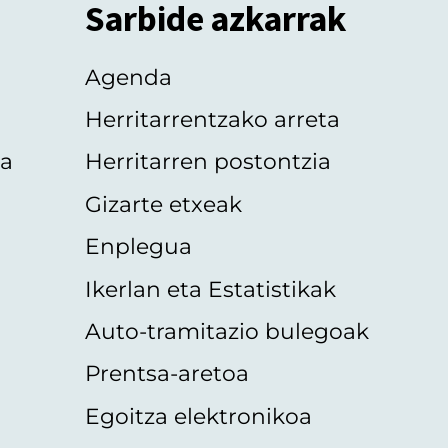
Sarbide azkarrak
Agenda
Herritarrentzako arreta
oa
Herritarren postontzia
Gizarte etxeak
Enplegua
Ikerlan eta Estatistikak
Auto-tramitazio bulegoak
Prentsa-aretoa
Egoitza elektronikoa