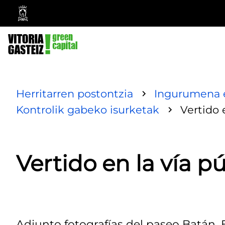
Vitoria-
Gasteizko
Udala
Herritarren postontzia
Ingurumena e
Kontrolik gabeko isurketak
Vertido 
Vertido en la vía p
Adjunto fotografías del paseo Batán.