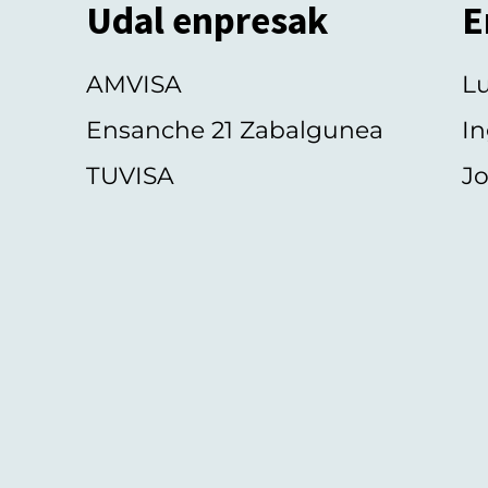
Udal enpresak
E
AMVISA
L
Ensanche 21 Zabalgunea
In
TUVISA
Jo