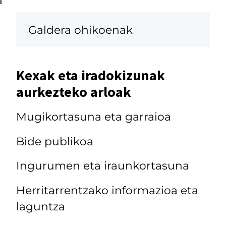
Galdera ohikoenak
Kexak eta iradokizunak
aurkezteko arloak
Mugikortasuna eta garraioa
Bide publikoa
Ingurumen eta iraunkortasuna
Herritarrentzako informazioa eta
laguntza