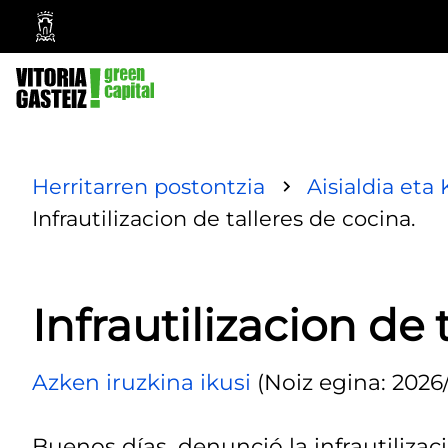
Vitoria-
Gasteizko
Udala
Herritarren postontzia
Aisialdia eta 
Infrautilizacion de talleres de cocina.
Infrautilizacion de 
Azken iruzkina ikusi
(Noiz egina: 2026/
Buenos días, denunció la infrautilizaci