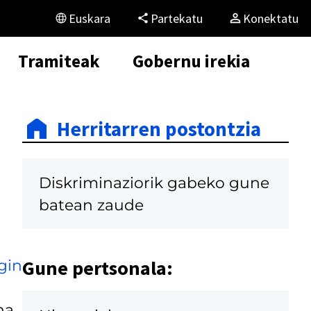
Euskara
Partekatu
Konektatu
Tramiteak
Gobernu irekia
Herritarren postontzia
Diskriminaziorik gabeko gune
batean zaude
Gune pertsonala:
gin
na