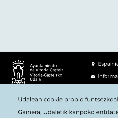
Espainia
informa
+34 945
© Vitoria-Gasteizko Udala
Udalean cookie propio funtsezkoak
Gainera, Udaletik kanpoko entita