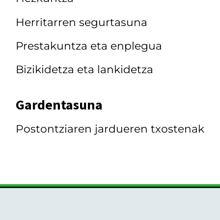
Herritarren segurtasuna
Prestakuntza eta enplegua
Bizikidetza eta lankidetza
Gardentasuna
Postontziaren jardueren txostenak