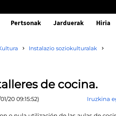
Pertsonak
Jarduerak
Hiria
Kultura
Instalazio soziokulturalak
talleres de cocina.
01/20 09:15:52)
Iruzkina e
on o nula utilización de las aulas de coci