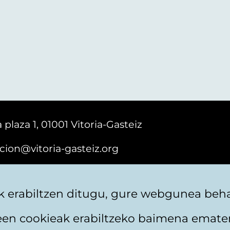
 plaza 1, 01001 Vitoria-Gasteiz
cion@vitoria-gasteiz.org
161616
 erabiltzen ditugu, gure webgunea behar
teen cookieak erabiltzeko baimena emate