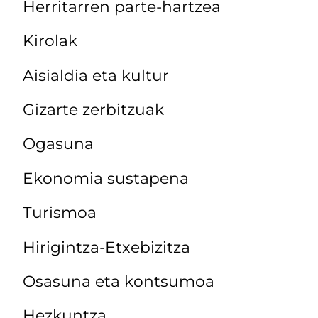
Herritarren parte-hartzea
Kirolak
Aisialdia eta kultur
Gizarte zerbitzuak
Ogasuna
Ekonomia sustapena
Turismoa
Hirigintza-Etxebizitza
Osasuna eta kontsumoa
Hezkuntza