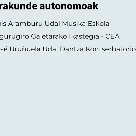
rakunde autonomoak
uis Aramburu Udal Musika Eskola
gurugiro Gaietarako Ikastegia - CEA
sé Uruñuela Udal Dantza Kontserbatori