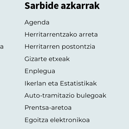
Sarbide azkarrak
Agenda
Herritarrentzako arreta
oa
Herritarren postontzia
Gizarte etxeak
Enplegua
Ikerlan eta Estatistikak
Auto-tramitazio bulegoak
Prentsa-aretoa
Egoitza elektronikoa