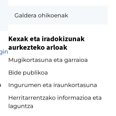
Galdera ohikoenak
Kexak eta iradokizunak
aurkezteko arloak
gin
Mugikortasuna eta garraioa
Bide publikoa
a
Ingurumen eta iraunkortasuna
Herritarrentzako informazioa eta
laguntza