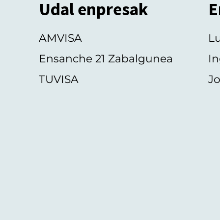
Udal enpresak
E
AMVISA
L
Ensanche 21 Zabalgunea
In
TUVISA
Jo