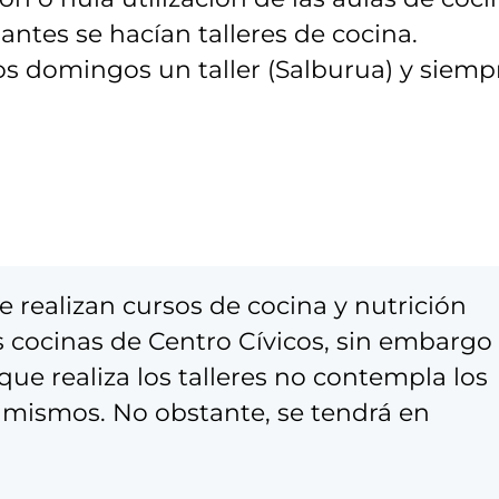
 antes se hacían talleres de cocina.
os domingos un taller (Salburua) y siemp
 realizan cursos de cocina y nutrición
s cocinas de Centro Cívicos, sin embargo
que realiza los talleres no contempla los
s mismos. No obstante, se tendrá en