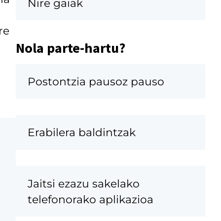
Nire gaiak
re
Nola parte-hartu?
Postontzia pausoz pauso
Erabilera baldintzak
Jaitsi ezazu sakelako
telefonorako aplikazioa