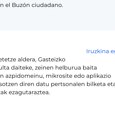
en el Buzón ciudadano.
Iruzkina e
tetze aldera, Gasteizko
lta daiteke, zeinen helburua baita
 azpidomeinu, mikrosite edo aplikazio
asotzen diren datu pertsonalen bilketa et
ak ezagutaraztea.