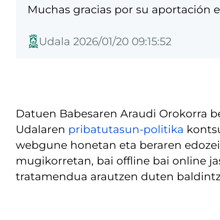
Muchas gracias por su aportación 
Udala 2026/01/20 09:15:52
Datuen Babesaren Araudi Orokorra be
Udalaren
pribatutasun-politika
kontsu
webgune honetan eta beraren edozein
mugikorretan, bai offline bai online j
tratamendua arautzen duten baldintz