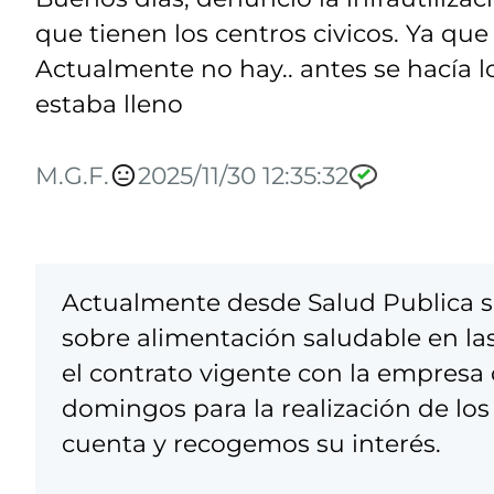
que tienen los centros civicos. Ya que
Actualmente no hay.. antes se hacía l
estaba lleno
M.G.F.
2025/11/30 12:35:32
Actualmente desde Salud Publica se
sobre alimentación saludable en la
el contrato vigente con la empresa 
domingos para la realización de lo
cuenta y recogemos su interés.