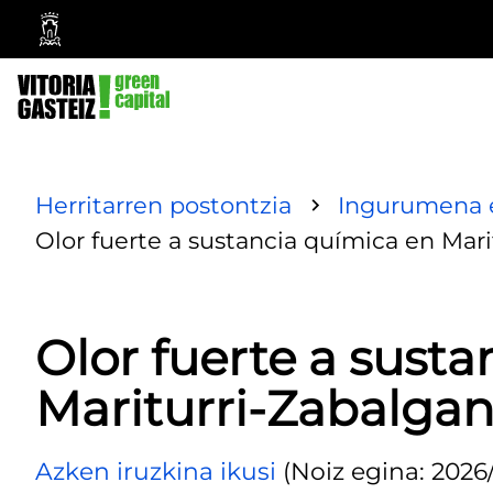
Vitoria-
Gasteizko
Udala
Herritarren postontzia
Ingurumena e
Olor fuerte a sustancia química en Mar
Olor fuerte a sust
Mariturri-Zabalga
Azken iruzkina ikusi
(Noiz egina: 2026