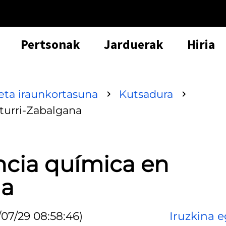
Pertsonak
Jarduerak
Hiria
ta iraunkortasuna
Kutsadura
iturri-Zabalgana
ancia química en
na
/07/29 08:58:46)
Iruzkina e