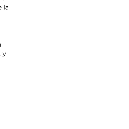
 la
a
 y