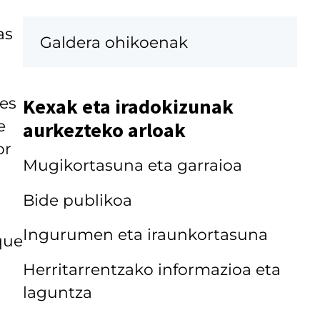
as
Galdera ohikoenak
es
Kexak eta iradokizunak
e
aurkezteko arloak
or
Mugikortasuna eta garraioa
Bide publikoa
Ingurumen eta iraunkortasuna
que
Herritarrentzako informazioa eta
laguntza