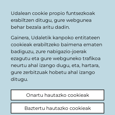
Vitoria-
Partekatu
Kon
Euskara
Udalean cookie propio funtsezkoak
Gasteizko
erabiltzen ditugu, gure webgunea
Udala
behar bezala aritu dadin.
Gainera, Udaletik kanpoko entitateen
Hilerriak
cookieak erabiltzeko baimena ematen
badiguzu, zure nabigazio-joerak
ezagutu eta gure webguneko trafikoa
Arreglo nichos
neurtu ahal izango dugu, eta, hartara,
gure zerbitzuak hobetu ahal izango
Azken iruzkina ikusi
(Noiz egina: 2025/07/24
ditugu.
10:57:37)
Onartu hautazko cookieak
Iruzkina egin
En el nicho ciento nueve b es tan enterrados
Baztertu hautazko cookieak
mis padres. Hace casi un año recibió una