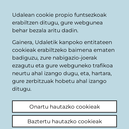
Vitoria-
Partekatu
Kon
Euskara
Udalean cookie propio funtsezkoak
Gasteizko
erabiltzen ditugu, gure webgunea
Udala
behar bezala aritu dadin.
Gainera, Udaletik kanpoko entitateen
Udaltzaingoa
cookieak erabiltzeko baimena ematen
badiguzu, zure nabigazio-joerak
ezagutu eta gure webguneko trafikoa
Plaza de constitución
neurtu ahal izango dugu, eta, hartara,
bicicletas y patines
gure zerbitzuak hobetu ahal izango
ditugu.
eléctricos
Onartu hautazko cookieak
Azken iruzkina ikusi
(Noiz egina: 2025/07/18
12:52:52)
Baztertu hautazko cookieak