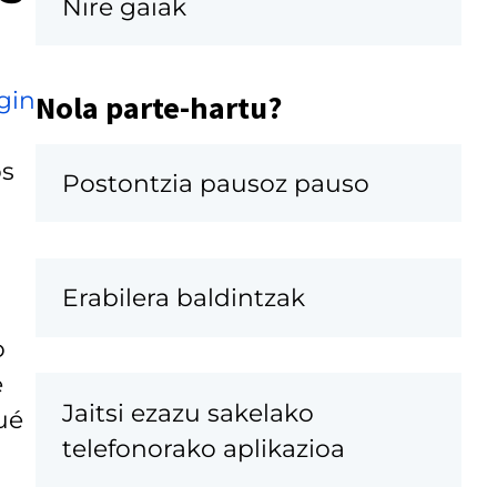
Nire gaiak
gin
Nola parte-hartu?
os
Postontzia pausoz pauso
Erabilera baldintzak
o
e
Jaitsi ezazu sakelako
ué
telefonorako aplikazioa