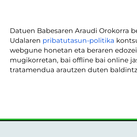
Datuen Babesaren Araudi Orokorra be
Udalaren
pribatutasun-politika
kontsu
webgune honetan eta beraren edozein
mugikorretan, bai offline bai online j
tratamendua arautzen duten baldintz