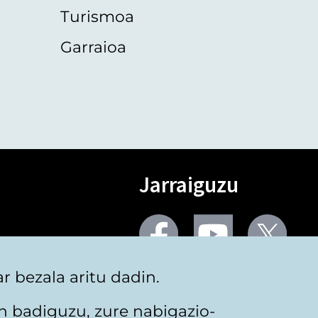
Turismoa
Garraioa
Jarraiguzu
Facebook
Youtube
Twit
 bezala aritu dadin.
Sare gehiago
n badiguzu, zure nabigazio-