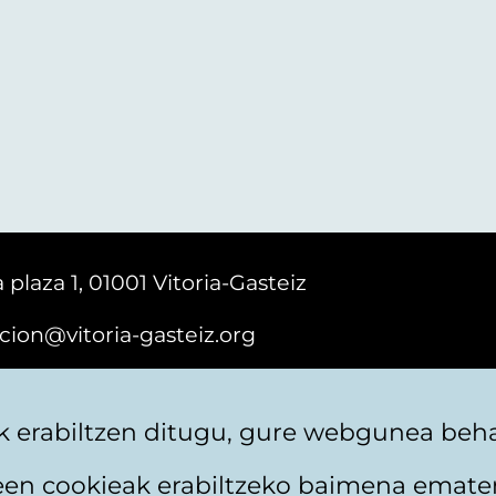
 plaza 1, 01001 Vitoria-Gasteiz
cion@vitoria-gasteiz.org
161616
 erabiltzen ditugu, gure webgunea behar
teen cookieak erabiltzeko baimena emate