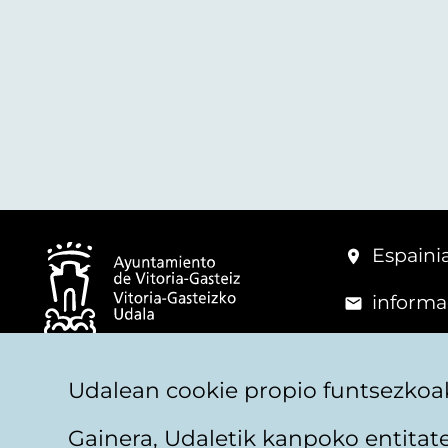
Espainia
informa
+34 945
© Vitoria-Gasteizko Udala
Udalean cookie propio funtsezkoak
Gainera, Udaletik kanpoko entita