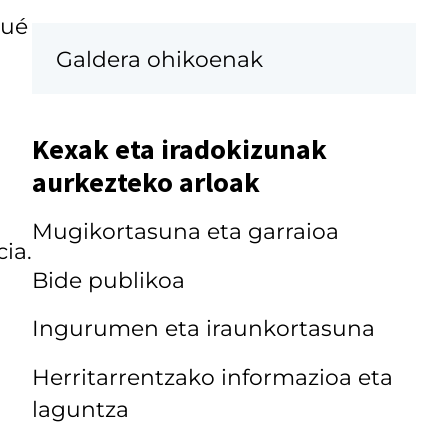
qué
Galdera ohikoenak
Kexak eta iradokizunak
aurkezteko arloak
Mugikortasuna eta garraioa
ia.
Bide publikoa
Ingurumen eta iraunkortasuna
Herritarrentzako informazioa eta
laguntza