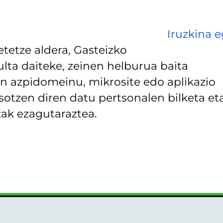
Iruzkina e
tetze aldera, Gasteizko
lta daiteke, zeinen helburua baita
 azpidomeinu, mikrosite edo aplikazio
asotzen diren datu pertsonalen bilketa et
ak ezagutaraztea.