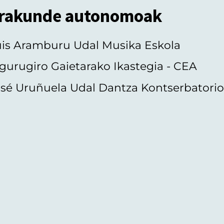
rakunde autonomoak
uis Aramburu Udal Musika Eskola
gurugiro Gaietarako Ikastegia - CEA
sé Uruñuela Udal Dantza Kontserbatori