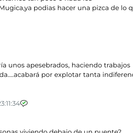
Mugica,ya podias hacer una pizca de lo 
ría unos apesebrados, haciendo trabajos
....acabará por explotar tanta indiferenc
3:11:34
rsonas viviendo debajo de un puente?