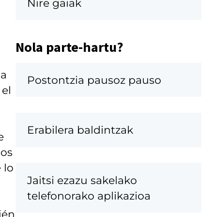
Nire gaiak
Nola parte-hartu?
sa
Postontzia pausoz pauso
el
Erabilera baldintzak
e
dos
 lo
Jaitsi ezazu sakelako
telefonorako aplikazioa
ién