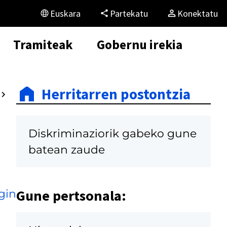
Euskara
Partekatu
Konektatu
Tramiteak
Gobernu irekia
Herritarren postontzia
Diskriminaziorik gabeko gune
batean zaude
Gune pertsonala:
gin