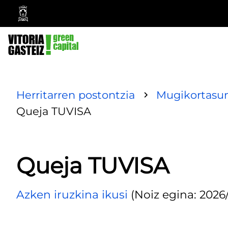
Vitoria-
Gasteizko
Udala
Herritarren postontzia
Mugikortasun
Queja TUVISA
Queja TUVISA
Azken iruzkina ikusi
(Noiz egina: 2026/