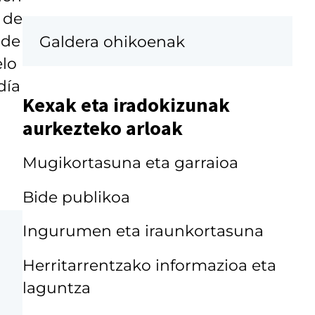
 de
 de
Galdera ohikoenak
elo
día
Kexak eta iradokizunak
aurkezteko arloak
Mugikortasuna eta garraioa
Bide publikoa
Ingurumen eta iraunkortasuna
Herritarrentzako informazioa eta
laguntza