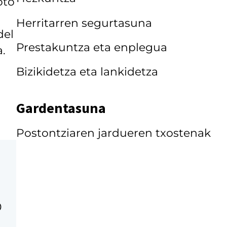
oto
Herritarren segurtasuna
del
Prestakuntza eta enplegua
a.
Bizikidetza eta lankidetza
Gardentasuna
Postontziaren jardueren txostenak
0