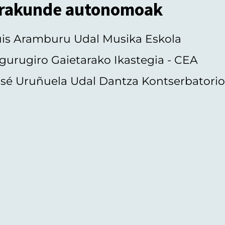
rakunde autonomoak
uis Aramburu Udal Musika Eskola
gurugiro Gaietarako Ikastegia - CEA
sé Uruñuela Udal Dantza Kontserbatori