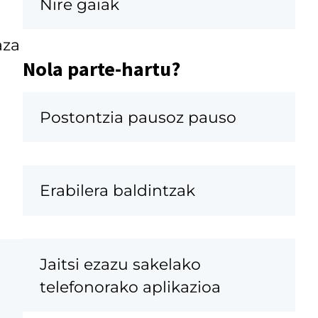
Nire gaiak
aza
Nola parte-hartu?
Postontzia pausoz pauso
Erabilera baldintzak
Jaitsi ezazu sakelako
telefonorako aplikazioa