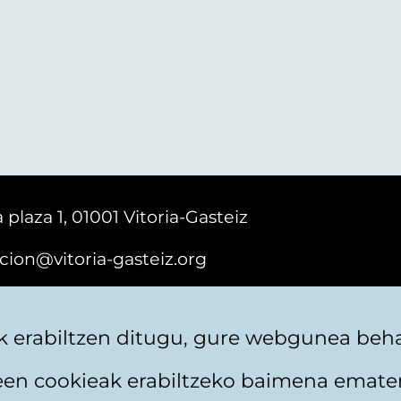
 plaza 1, 01001 Vitoria-Gasteiz
cion@vitoria-gasteiz.org
161616
 erabiltzen ditugu, gure webgunea behar
teen cookieak erabiltzeko baimena emate