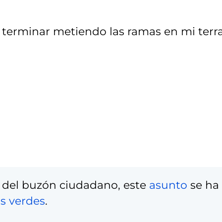
a terminar metiendo las ramas en mi terr
 del buzón ciudadano, este
asunto
se ha
s verdes
.