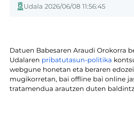
Udala 2026/06/08 11:56:45
Datuen Babesaren Araudi Orokorra be
Udalaren
pribatutasun-politika
kontsu
webgune honetan eta beraren edozein
mugikorretan, bai offline bai online j
tratamendua arautzen duten baldintz