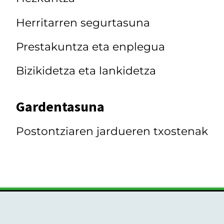
Herritarren segurtasuna
Prestakuntza eta enplegua
Bizikidetza eta lankidetza
Gardentasuna
Postontziaren jardueren txostenak