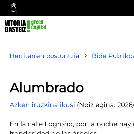
Vitoria-
Gasteizko
Udala
Herritarren postontzia
Bide Publiko
Alumbrado
Azken iruzkina ikusi
(Noiz egina: 2026/
En la calle Logroño, por la noche hay
frondosidad de los árboles.