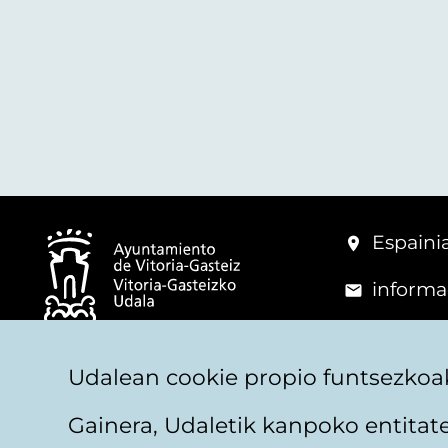
Espainia
informa
+34 945
© Vitoria-Gasteizko Udala
Udalean cookie propio funtsezkoak
Gainera, Udaletik kanpoko entita