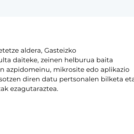
tetze aldera, Gasteizko
lta daiteke, zeinen helburua baita
 azpidomeinu, mikrosite edo aplikazio
asotzen diren datu pertsonalen bilketa et
ak ezagutaraztea.