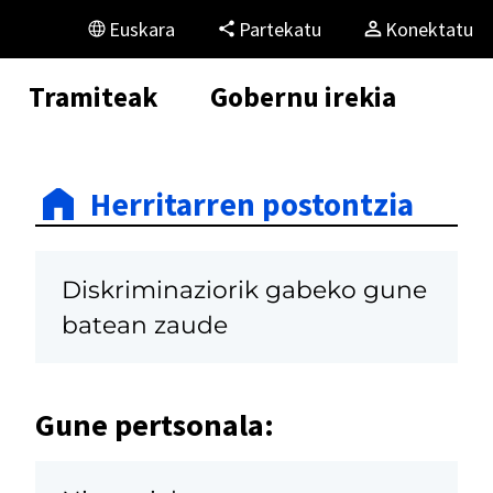
Euskara
Partekatu
Konektatu
Tramiteak
Gobernu irekia
Herritarren postontzia
Diskriminaziorik gabeko gune
batean zaude
Gune pertsonala: