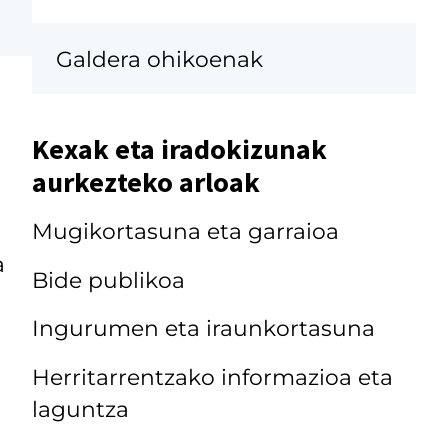
Galdera ohikoenak
Kexak eta iradokizunak
aurkezteko arloak
Mugikortasuna eta garraioa
a
Bide publikoa
Ingurumen eta iraunkortasuna
Herritarrentzako informazioa eta
laguntza