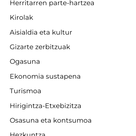
Herritarren parte-hartzea
Kirolak
Aisialdia eta kultur
Gizarte zerbitzuak
Ogasuna
Ekonomia sustapena
Turismoa
Hirigintza-Etxebizitza
Osasuna eta kontsumoa
Hezkuntza