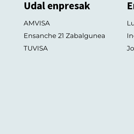
Udal enpresak
E
AMVISA
L
Ensanche 21 Zabalgunea
In
TUVISA
Jo