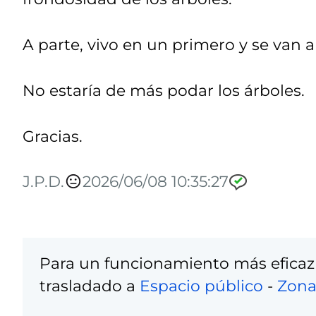
A parte, vivo en un primero y se van 
No estaría de más podar los árboles.
Gracias.
J.P.D.
2026/06/08 10:35:27
Para un funcionamiento más eficaz
trasladado a
Espacio público
-
Zona