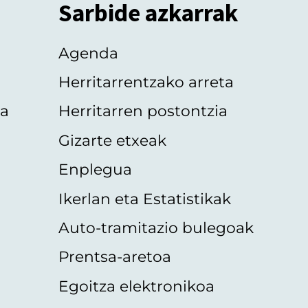
Sarbide azkarrak
Agenda
Herritarrentzako arreta
oa
Herritarren postontzia
Gizarte etxeak
Enplegua
Ikerlan eta Estatistikak
Auto-tramitazio bulegoak
Prentsa-aretoa
Egoitza elektronikoa