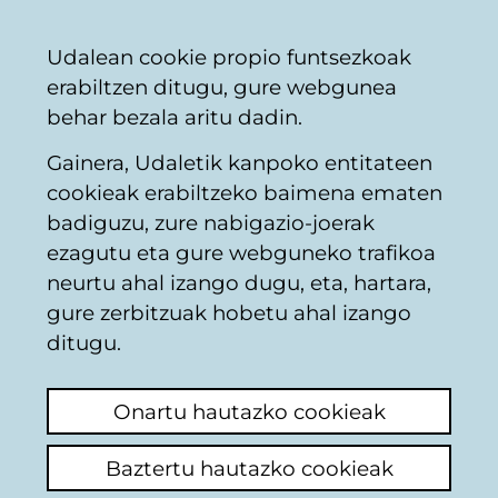
Vitoria-
Partekatu
Kon
Euskara
Udalean cookie propio funtsezkoak
Gasteizko
erabiltzen ditugu, gure webgunea
Udala
behar bezala aritu dadin.
Gainera, Udaletik kanpoko entitateen
Udaltzaingoa
cookieak erabiltzeko baimena ematen
badiguzu, zure nabigazio-joerak
ezagutu eta gure webguneko trafikoa
Perros en la zona de
neurtu ahal izango dugu, eta, hartara,
oreitiasolo entre
gure zerbitzuak hobetu ahal izango
ditugu.
Jacinto Benavente e
Iparraguirre
Onartu hautazko cookieak
Baztertu hautazko cookieak
Azken iruzkina ikusi
(Noiz egina: 2026/06/09