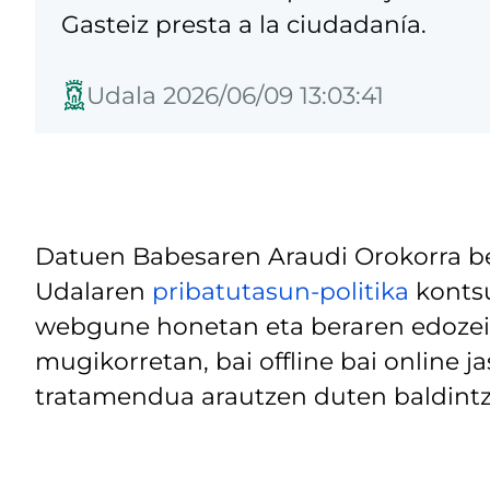
Gasteiz presta a la ciudadanía.
Udala 2026/06/09 13:03:41
Datuen Babesaren Araudi Orokorra be
Udalaren
pribatutasun-politika
kontsu
webgune honetan eta beraren edozein
mugikorretan, bai offline bai online j
tratamendua arautzen duten baldintz