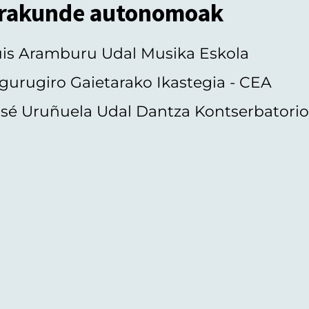
rakunde autonomoak
uis Aramburu Udal Musika Eskola
gurugiro Gaietarako Ikastegia - CEA
sé Uruñuela Udal Dantza Kontserbatori