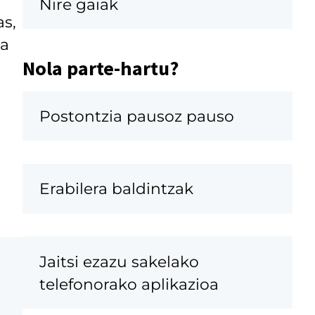
Nire gaiak
as,
da
Nola parte-hartu?
Postontzia pausoz pauso
Erabilera baldintzak
Jaitsi ezazu sakelako
telefonorako aplikazioa