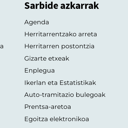
Sarbide azkarrak
Agenda
Herritarrentzako arreta
oa
Herritarren postontzia
Gizarte etxeak
Enplegua
Ikerlan eta Estatistikak
Auto-tramitazio bulegoak
Prentsa-aretoa
Egoitza elektronikoa