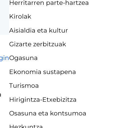
Herritarren parte-hartzea
Kirolak
Aisialdia eta kultur
Gizarte zerbitzuak
gin
Ogasuna
Ekonomia sustapena
Turismoa
a
Hirigintza-Etxebizitza
Osasuna eta kontsumoa
Hezkuntza