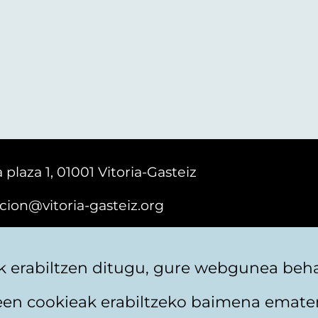
 plaza 1, 01001 Vitoria-Gasteiz
cion@vitoria-gasteiz.org
161616
 erabiltzen ditugu, gure webgunea behar
teen cookieak erabiltzeko baimena emate