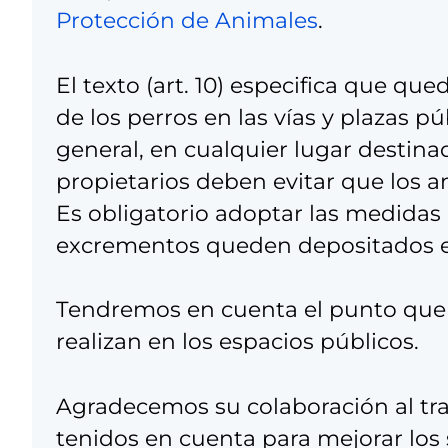
Protección de Animales
.
El texto (art. 10) especifica que q
de los perros en las vías y plazas pú
general, en cualquier lugar destinad
propietarios deben evitar que los a
Es obligatorio adoptar las medidas
excrementos queden depositados en
Tendremos en cuenta el punto que U
realizan en los espacios públicos.
Agradecemos su colaboración al tr
tenidos en cuenta para mejorar los 