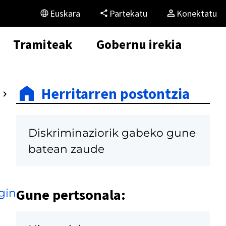
Euskara
Partekatu
Konektatu
Tramiteak
Gobernu irekia
Herritarren postontzia
Diskriminaziorik gabeko gune
batean zaude
Gune pertsonala:
gin