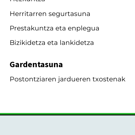
Herritarren segurtasuna
Prestakuntza eta enplegua
Bizikidetza eta lankidetza
Gardentasuna
Postontziaren jardueren txostenak