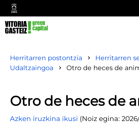
Vitoria-
Gasteizko
Udala
Herritarren postontzia
Herritarren s
Udaltzaingoa
Otro de heces de ani
Otro de heces de 
Azken iruzkina ikusi
(Noiz egina: 2026/