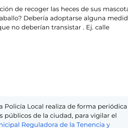
ción de recoger las heces de sus mascot
caballo? Debería adoptarse alguna medi
 no deberían transistar . Ej. calle
 Policía Local realiza de forma periódica
 públicos de la ciudad, para vigilar el
cipal Reguladora de la Tenencia y