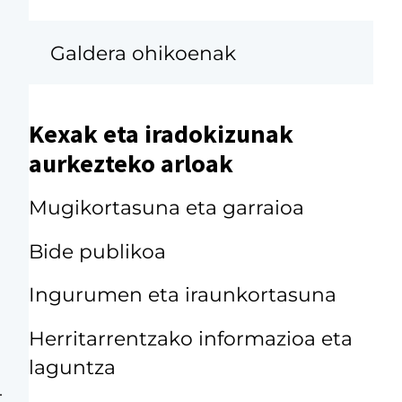
Galdera ohikoenak
Kexak eta iradokizunak
aurkezteko arloak
Mugikortasuna eta garraioa
Bide publikoa
Ingurumen eta iraunkortasuna
Herritarrentzako informazioa eta
laguntza
-