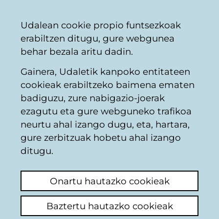
Vitoria-
Partekatu
Kon
Euskara
Udalean cookie propio funtsezkoak
Gasteizko
erabiltzen ditugu, gure webgunea
Udala
behar bezala aritu dadin.
Gainera, Udaletik kanpoko entitateen
Seinaleztatzea eta balizatzea
cookieak erabiltzeko baimena ematen
badiguzu, zure nabigazio-joerak
ezagutu eta gure webguneko trafikoa
Pintar paso ciclista de
neurtu ahal izango dugu, eta, hartara,
rojo
gure zerbitzuak hobetu ahal izango
ditugu.
Azken iruzkina ikusi
(Noiz egina: 2026/05/28
09:35:33)
Onartu hautazko cookieak
Iruzkina egin
Baztertu hautazko cookieak
Solicito que se pinte de rojo el paso ciclista