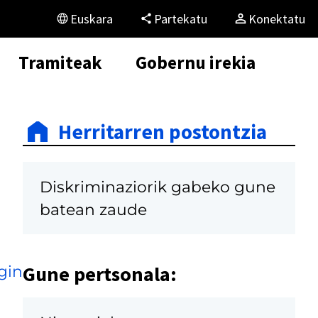
Euskara
Partekatu
Konektatu
Tramiteak
Gobernu irekia
Herritarren postontzia
Diskriminaziorik gabeko gune
batean zaude
Gune pertsonala:
gin