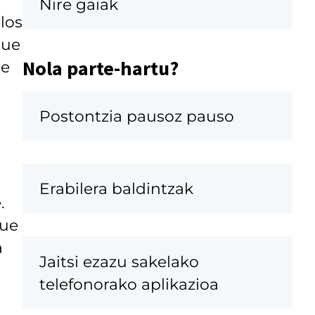
Nire gaiak
los
gue
Nola parte-hartu?
te
Postontzia pausoz pauso
Erabilera baldintzak
.
que
a
Jaitsi ezazu sakelako
telefonorako aplikazioa