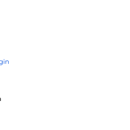
gin
a