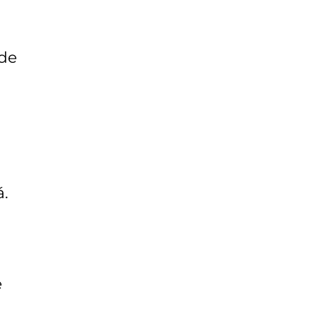
 de
á.
e