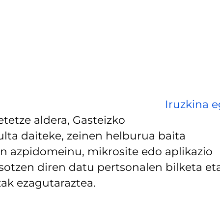
Iruzkina e
tetze aldera, Gasteizko
lta daiteke, zeinen helburua baita
 azpidomeinu, mikrosite edo aplikazio
asotzen diren datu pertsonalen bilketa et
ak ezagutaraztea.