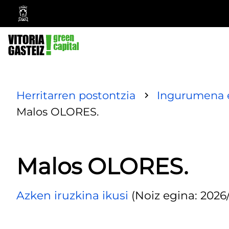
Vitoria-
Gasteizko
Udala
Herritarren postontzia
Ingurumena e
Malos OLORES.
Malos OLORES.
Azken iruzkina ikusi
(Noiz egina: 2026/