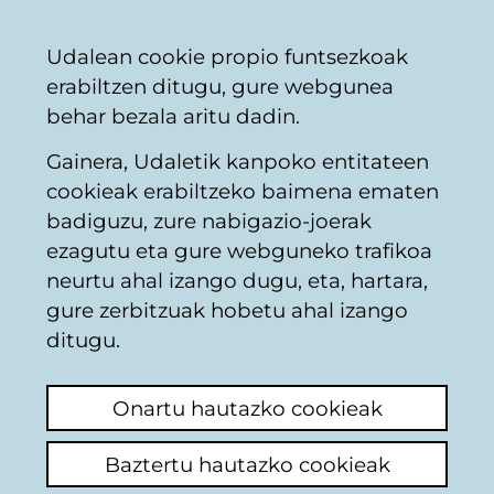
Vitoria-
Partekatu
Kon
Euskara
Udalean cookie propio funtsezkoak
Gasteizko
erabiltzen ditugu, gure webgunea
Udala
behar bezala aritu dadin.
Gainera, Udaletik kanpoko entitateen
Hiriaren plangintza
cookieak erabiltzeko baimena ematen
badiguzu, zure nabigazio-joerak
ezagutu eta gure webguneko trafikoa
Retirada del proyecto
neurtu ahal izango dugu, eta, hartara,
las escaleras
gure zerbitzuak hobetu ahal izango
ditugu.
mecánicas de Santa
Lucia
Onartu hautazko cookieak
Baztertu hautazko cookieak
Azken iruzkina ikusi
(Noiz egina: 2025/12/18