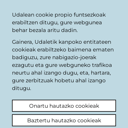
Vitoria-
Partekatu
Kon
Euskara
Udalean cookie propio funtsezkoak
Gasteizko
erabiltzen ditugu, gure webgunea
Udala
behar bezala aritu dadin.
Gainera, Udaletik kanpoko entitateen
Hiriaren plangintza
cookieak erabiltzeko baimena ematen
badiguzu, zure nabigazio-joerak
ezagutu eta gure webguneko trafikoa
sugerencia nombres
neurtu ahal izango dugu, eta, hartara,
de calles
gure zerbitzuak hobetu ahal izango
ditugu.
Azken iruzkina ikusi
(Noiz egina: 2025/11/14
08:46:24)
Onartu hautazko cookieak
Deseo agradecer al Ayuntamiento de mi
Baztertu hautazko cookieak
ciudad el cambio de nombre de alguna calle